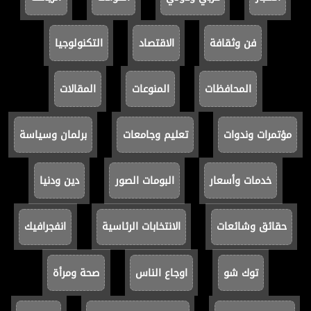
فن وثقافة
الاقتصاد
التكنولوجيا
المحافظات
المنوعات
المقالات
مؤتمرات وندوات
تعليم وجامعات
برلمان وسياسة
خدمات وأسعار
البومات الصور
دين ودنيا
حقائق وشائعات
الانتخابات الرئاسية
انفجرافيك
توك شو
اوجاع الناس
صحة ومرأة