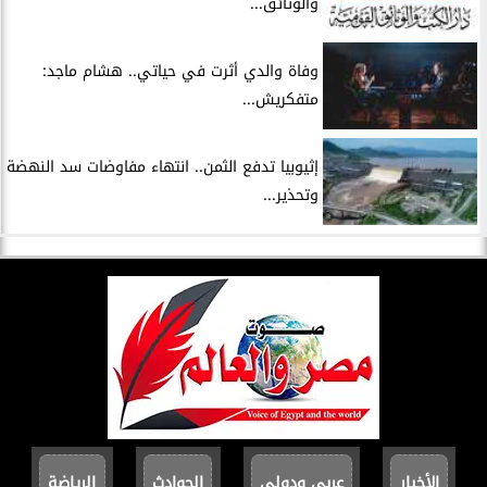
والوثائق...
وفاة والدي أثرت في حياتي.. هشام ماجد:
متفكريش...
إثيوبيا تدفع الثمن.. انتهاء مفاوضات سد النهضة
وتحذير...
الأخبار
عربي ودولي
الحوادث
الرياضة