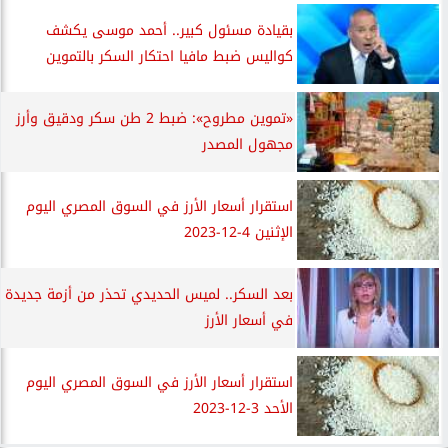
بقيادة مسئول كبير.. أحمد موسى يكشف
كواليس ضبط مافيا احتكار السكر بالتموين
«تموين مطروح»: ضبط 2 طن سكر ودقيق وأرز
مجهول المصدر
استقرار أسعار الأرز في السوق المصري اليوم
الإثنين 4-12-2023
بعد السكر.. لميس الحديدي تحذر من أزمة جديدة
في أسعار الأرز
استقرار أسعار الأرز في السوق المصري اليوم
الأحد 3-12-2023