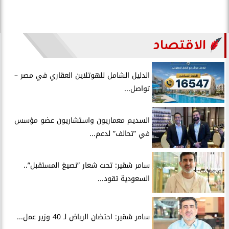
الاقتصاد
الدليل الشامل للهوتلاين العقاري في مصر –
تواصل...
السديم معماريون واستشاريون عضو مؤسس
في ”تحالف” لدعم...
سامر شقير: تحت شعار ”نصيغ المستقبل”..
السعودية تقود...
سامر شقير: احتضان الرياض لـ 40 وزير عمل...