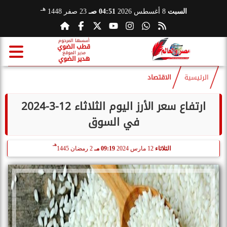
هـ
السبت
8 أغسطس 2026
04:51 صـ
23 صفر 1448
أسسها المرحوم
قطب الضوي
مدير الموقع
هدير الضوي
الرئيسية
الاقتصاد
ارتفاع سعر الأرز اليوم الثلاثاء 12-3-2024
في السوق
هـ
الثلاثاء
12 مارس 2024
09:19 مـ
2 رمضان 1445