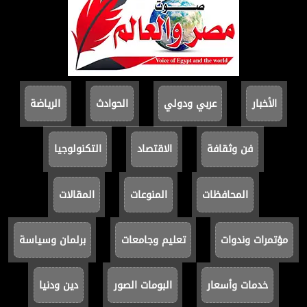
الأخبار
عربي ودولي
الحوادث
الرياضة
فن وثقافة
الاقتصاد
التكنولوجيا
المحافظات
المنوعات
المقالات
مؤتمرات وندوات
تعليم وجامعات
برلمان وسياسة
خدمات وأسعار
البومات الصور
دين ودنيا