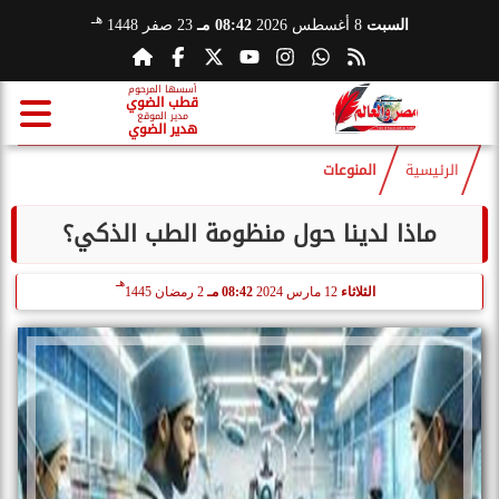
هـ
السبت
8 أغسطس 2026
08:42 مـ
23 صفر 1448
أسسها المرحوم
قطب الضوي
مدير الموقع
هدير الضوي
الرئيسية
المنوعات
ماذا لدينا حول منظومة الطب الذكي؟
هـ
الثلاثاء
12 مارس 2024
08:42 مـ
2 رمضان 1445