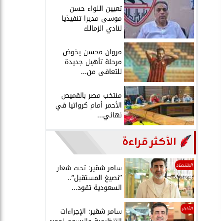
تعيين اللواء حسن
موسى مديرا تنفيذيا
لنادي الزمالك
مروان محسن يخوض
مرحلة تأهيل جديدة
للتعافى من...
منتخب مصر بالقميص
الأحمر أمام كرواتيا في
نهائي...
الأكثر قراءة
الاقتصاد
سامر شقير: تحت شعار
”نصيغ المستقبل”..
السعودية تقود...
الأخبار
سامر شقير: الإجراءات