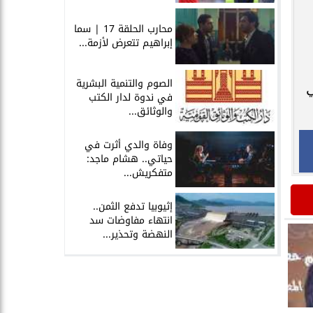
محارب الحلقة 17 | سما
إبراهيم تتعرض لأزمة...
الصوم والتنمية البشرية
ي
في ندوة لدار الكتب
والوثائق...
وفاة والدي أثرت في
حياتي.. هشام ماجد:
متفكريش...
إثيوبيا تدفع الثمن..
انتهاء مفاوضات سد
النهضة وتحذير...