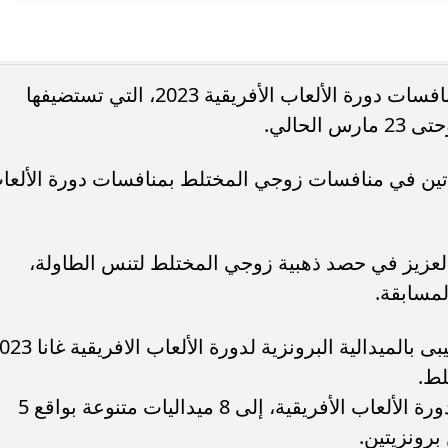
واصل لاعبو تنس الطاولة، تألقهم خلال منافسات دورة الألعاب الأفريقية 2023، التي تستضيفها
دتين في منافسات زوجي المختلط بمنافسات دورة الألعا
لعزيز في حصد ذهبية زوجي المختلط لتنس الطاولة،
مسابقة.
كما توج الثنائي محمد البيلى ومروة الهضيبى بالميدالية البرونزية لدورة ا
لط.
ورفع منتخب تنس الطاولة رصيدهم في دورة الألعاب الأفريقية، إلى 8 ميداليات متنوعة بواقع 5
برونزيتين.