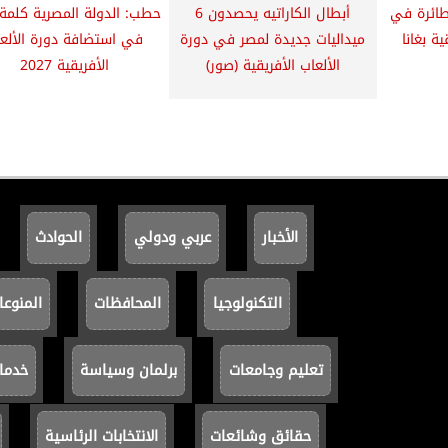
طائرة في
أبطال الكاراتيه يحصدون 6
حطب: الدولة المصرية كلمة 
ية بغانا
ميداليات جديدة لمصر في دورة
في استضافة دورة الألع
الألعاب الأفريقية (صور)
الأفريقية 2027
الأخبار
عربي ودولي
الحوادث
التكنولوجيا
المحافظات
المنوعا
تعليم وجامعات
برلمان وسياسة
خدما
حقائق وشائعات
الانتخابات الرئاسية