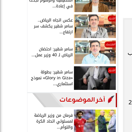
التنظيمية والرسوم نجحت
في إعادة...
الأخبار
عكس اتجاه الرياض..
سامر شقير يكشف سر
ارتفاع...
الاقتصاد
سامر شقير: احتضان
ب
الرياض لـ 40 وزير عمل...
الأخبار
سامر شقير: بطولة
«Glory in Giza» نموذج
استثماري...
آخر الموضوعات
لألعاب الافريقية غانا 2023
فرمان من وزير الرياضة
لمسئولي اتحاد الكرة
والتوأم...