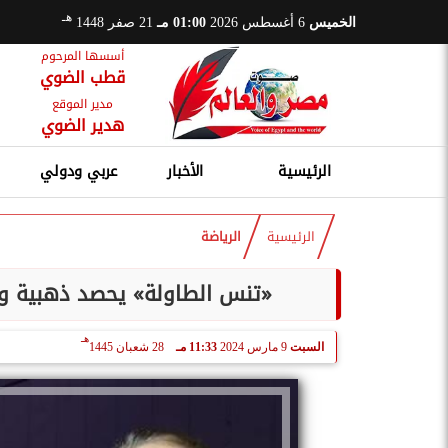
هـ
الخميس
6 أغسطس 2026
01:00 مـ
21 صفر 1448
أسسها المرحوم
قطب الضوي
مدير الموقع
هدير الضوي
الرئيسية
الأخبار
عربي ودولي
الرئيسية
الرياضة
«تنس الطاولة» يحصد ذهبية وبر
هـ
السبت
9 مارس 2024
11:33 مـ
28 شعبان 1445