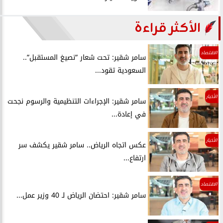
الأكثر قراءة
الاقتصاد
سامر شقير: تحت شعار ”نصيغ المستقبل”..
السعودية تقود...
الأخبار
سامر شقير: الإجراءات التنظيمية والرسوم نجحت
في إعادة...
الأخبار
عكس اتجاه الرياض.. سامر شقير يكشف سر
ارتفاع...
الاقتصاد
سامر شقير: احتضان الرياض لـ 40 وزير عمل...