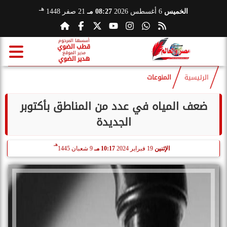
هـ
الخميس
6 أغسطس 2026
08:27 مـ
21 صفر 1448
أسسها المرحوم
قطب الضوي
مدير الموقع
هدير الضوي
الرئيسية
المنوعات
ضعف المياه في عدد من المناطق بأكتوبر
الجديدة
هـ
الإثنين
19 فبراير 2024
10:17 مـ
9 شعبان 1445