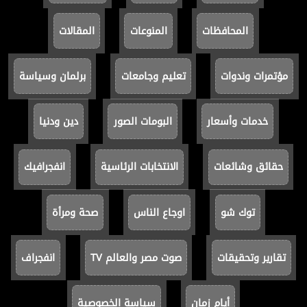
المحافظات
المنوعات
المقالات
مؤتمرات وندوات
تعليم وجامعات
برلمان وسياسة
خدمات وأسعار
البومات الصور
دين ودنيا
حقائق وشائعات
الانتخابات الرئاسية
انفجرافيك
توك شو
اوجاع الناس
صحة ومرأة
تقارير وتحقيقات
صوت مصر والعالم TV
انفجراف
أيام زمان
سياسة الخصوصية