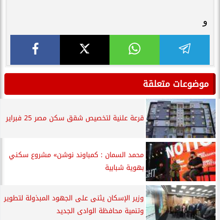
و
موضوعات متعلقة
قرعة علنية لتخصيص شقق سكن مصر 25 فبراير
محمد السمان : كمباوند نوشن» مشروع سكني
بهوية شبابية
وزير الإسكان يثنى على الجهود المبذولة لتطوير
وتنمية محافظة الوادى الجديد