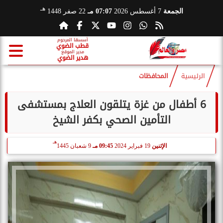
هـ
الجمعة
7 أغسطس 2026
07:07 مـ
22 صفر 1448
أسسها المرحوم
قطب الضوي
مدير الموقع
هدير الضوي
الرئيسية
المحافظات
6 أطفال من غزة يتلقون العلاج بمستشفى
التأمين الصحي بكفر الشيخ
هـ
الإثنين
19 فبراير 2024
09:45 مـ
9 شعبان 1445