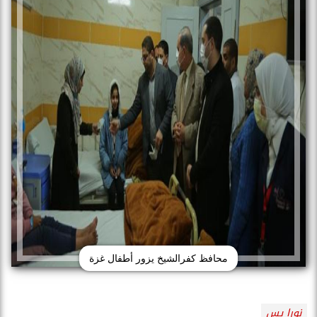
محافظ كفرالشيخ يزور أطفال غزة
نورا يس