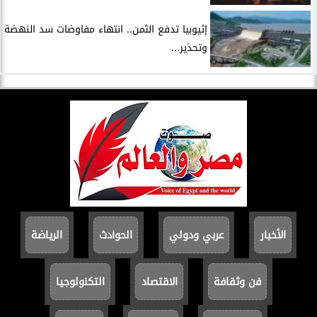
إثيوبيا تدفع الثمن.. انتهاء مفاوضات سد النهضة
وتحذير...
الأخبار
عربي ودولي
الحوادث
الرياضة
فن وثقافة
الاقتصاد
التكنولوجيا