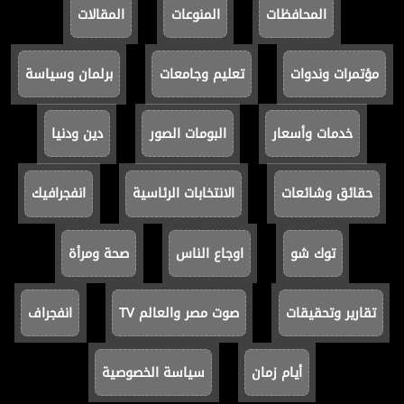
المحافظات
المنوعات
المقالات
مؤتمرات وندوات
تعليم وجامعات
برلمان وسياسة
خدمات وأسعار
البومات الصور
دين ودنيا
حقائق وشائعات
الانتخابات الرئاسية
انفجرافيك
توك شو
اوجاع الناس
صحة ومرأة
تقارير وتحقيقات
صوت مصر والعالم TV
انفجراف
أيام زمان
سياسة الخصوصية