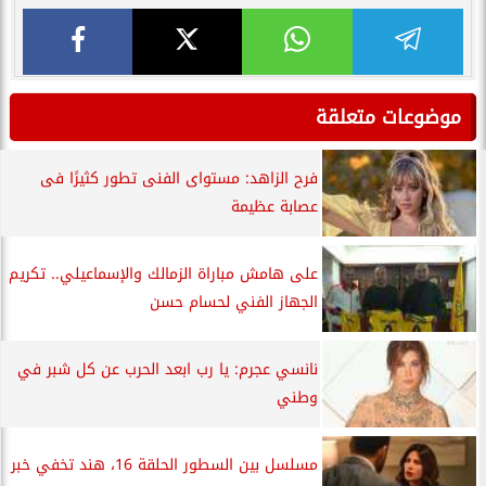
موضوعات متعلقة
فرح الزاهد: مستواى الفنى تطور كثيرًا فى
عصابة عظيمة
على هامش مباراة الزمالك والإسماعيلي.. تكريم
الجهاز الفني لحسام حسن
نانسي عجرم: يا رب ابعد الحرب عن كل شبر في
وطني
مسلسل بين السطور الحلقة 16، هند تخفي خبر