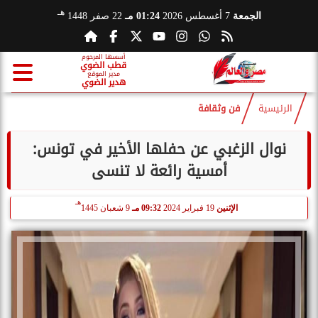
هـ
الجمعة
7 أغسطس 2026
01:24 مـ
22 صفر 1448
أسسها المرحوم
قطب الضوي
مدير الموقع
هدير الضوي
الرئيسية
فن وثقافة
نوال الزغبي عن حفلها الأخير في تونس:
أمسية رائعة لا تنسى
هـ
الإثنين
19 فبراير 2024
09:32 مـ
9 شعبان 1445