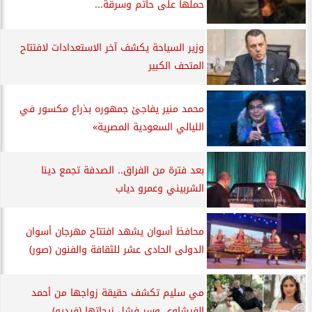
حملها على حاتم وسرقة...
وزير السياحة يكشف آخر الاستعدادات لافتتاح
المتحف الكبير
محمد منير يفاجئ جمهوره بذراع مكسور في
الليالي السعودية المصرية»
بعد فترة من الفراق.. الصدفة تجمع دينا
الشربيني وعمرو دياب
محافظ أسوان يشهد افتتاح مهرجان أسوان
الدولى الحادى عشر للثقافة والفنون (صور)
مي سليم تكشف حقيقة زواجها من أحمد
الفيشاوي وسر فشل زيجاتها (فيديو)