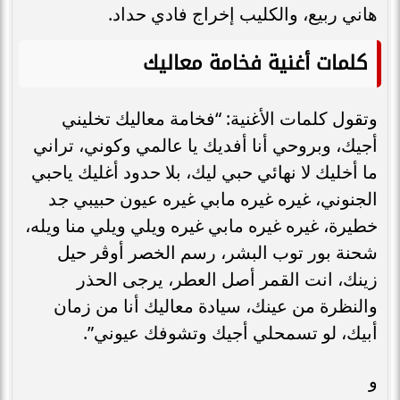
هاني ربيع، والكليب إخراج فادي حداد.
كلمات أغنية فخامة معاليك
وتقول كلمات الأغنية: “فخامة معاليك تخليني
أجيك، وبروحي أنا أفديك يا عالمي وكوني، تراني
ما أخليك لا نهائي حبي ليك، بلا حدود أغليك ياحبي
الجنوني، غيره غيره مابي غيره عيون حبيبي جد
خطيرة، غيره غيره مابي غيره ويلي ويلي منا ويله،
شحنة بور توب البشر، رسم الخصر أوڤر حيل
زينك، انت القمر أصل العطر، يرجى الحذر
والنظرة من عينك، سيادة معاليك أنا من زمان
أبيك، لو تسمحلي أجيك وتشوفك عيوني”.
و