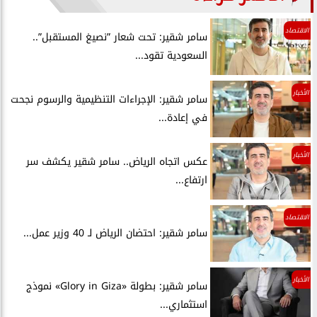
الاقتصاد
سامر شقير: تحت شعار ”نصيغ المستقبل”..
السعودية تقود...
الأخبار
سامر شقير: الإجراءات التنظيمية والرسوم نجحت
في إعادة...
الأخبار
عكس اتجاه الرياض.. سامر شقير يكشف سر
ارتفاع...
الاقتصاد
سامر شقير: احتضان الرياض لـ 40 وزير عمل...
الأخبار
سامر شقير: بطولة «Glory in Giza» نموذج
استثماري...