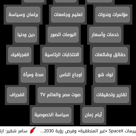
مؤتمرات وندوات
تعليم وجامعات
برلمان وسياسة
خدمات وأسعار
البومات الصور
دين ودنيا
حقائق وشائعات
الانتخابات الرئاسية
انفجرافيك
توك شو
اوجاع الناس
صحة ومرأة
تقارير وتحقيقات
صوت مصر والعالم TV
انفجراف
أيام زمان
سياسة الخصوصية
سامر شقير: ارتفاع 
جميع الحقوق محفوظة ©