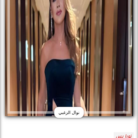
نوال الزغبي
نورا يس