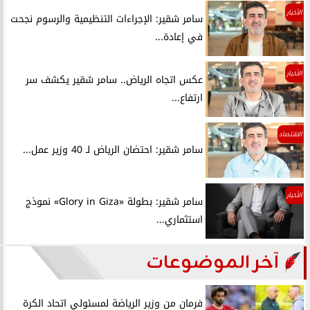
الأخبار
سامر شقير: الإجراءات التنظيمية والرسوم نجحت
في إعادة...
الأخبار
عكس اتجاه الرياض.. سامر شقير يكشف سر
ارتفاع...
الاقتصاد
سامر شقير: احتضان الرياض لـ 40 وزير عمل...
الأخبار
سامر شقير: بطولة «Glory in Giza» نموذج
استثماري...
آخر الموضوعات
فرمان من وزير الرياضة لمسئولي اتحاد الكرة