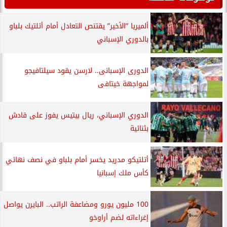
ألميريا ”الأخير” يقتنص التعادل أمام أتلتيك بلباو
بالدوري الإسباني
الدورى الإسبانى.. لارسن يقود سيلتافيجو
لمواجهة خيتافى
الدوري الإسباني، ريال بيتيس يفوز على قادش
بثنائية
أتلتيكو مدريد يخسر أمام بلباو في نصف نهائي
كأس ملك إسبانيا
100 مليون يورو ومضاعفة الراتب.. البايرن يواصل
إغراءاته لضم أراوخو