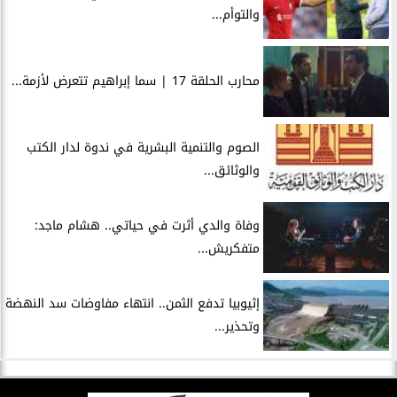
والتوأم...
محارب الحلقة 17 | سما إبراهيم تتعرض لأزمة...
الصوم والتنمية البشرية في ندوة لدار الكتب
والوثائق...
وفاة والدي أثرت في حياتي.. هشام ماجد:
متفكريش...
إثيوبيا تدفع الثمن.. انتهاء مفاوضات سد النهضة
وتحذير...