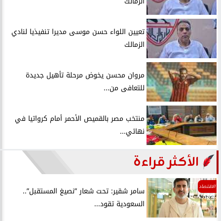
الزمالك
تعيين اللواء حسن موسى مديرا تنفيذيا لنادي
الزمالك
مروان محسن يخوض مرحلة تأهيل جديدة
للتعافى من...
منتخب مصر بالقميص الأحمر أمام كرواتيا في
نهائي...
الأكثر قراءة
الاقتصاد
سامر شقير: تحت شعار ”نصيغ المستقبل”..
السعودية تقود...