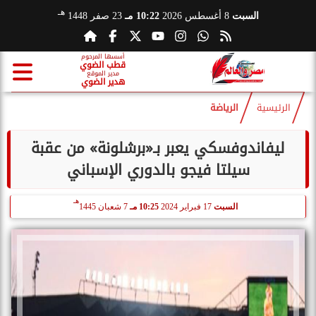
هـ
السبت
8 أغسطس 2026
10:22 مـ
23 صفر 1448
أسسها المرحوم
قطب الضوي
مدير الموقع
هدير الضوي
الرئيسية
الرياضة
ليفاندوفسكي يعبر بـ«برشلونة» من عقبة
سيلتا فيجو بالدوري الإسباني
هـ
السبت
17 فبراير 2024
10:25 مـ
7 شعبان 1445