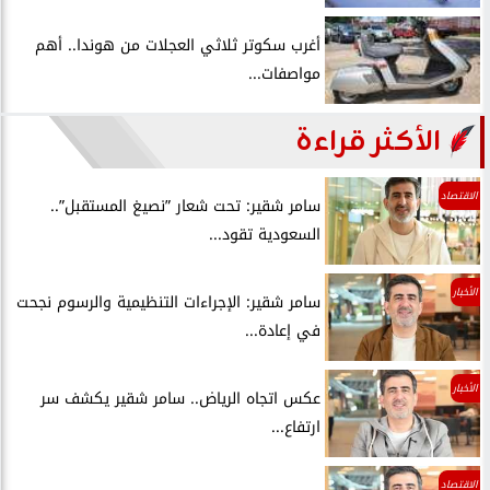
أغرب سكوتر ثلاثي العجلات من هوندا.. أهم
مواصفات...
الأكثر قراءة
الاقتصاد
سامر شقير: تحت شعار ”نصيغ المستقبل”..
السعودية تقود...
الأخبار
سامر شقير: الإجراءات التنظيمية والرسوم نجحت
في إعادة...
الأخبار
عكس اتجاه الرياض.. سامر شقير يكشف سر
ارتفاع...
الاقتصاد