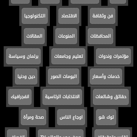
فن وثقافة
الاقتصاد
التكنولوجيا
المحافظات
المنوعات
المقالات
مؤتمرات وندوات
تعليم وجامعات
برلمان وسياسة
خدمات وأسعار
البومات الصور
دين ودنيا
حقائق وشائعات
الانتخابات الرئاسية
انفجرافيك
توك شو
اوجاع الناس
صحة ومرأة