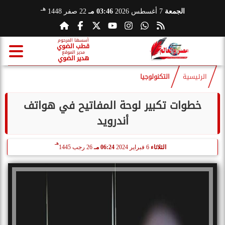
هـ
الجمعة
7 أغسطس 2026
03:46 مـ
22 صفر 1448
أسسها المرحوم
قطب الضوي
مدير الموقع
هدير الضوي
الرئيسية
التكنولوجيا
خطوات تكبير لوحة المفاتيح في هواتف
أندرويد
هـ
الثلاثاء
6 فبراير 2024
06:24 مـ
26 رجب 1445