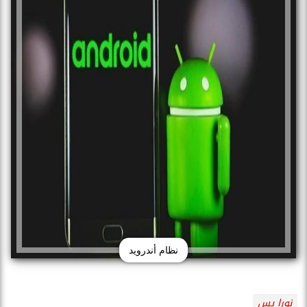
نظام أندرويد
نورا يس