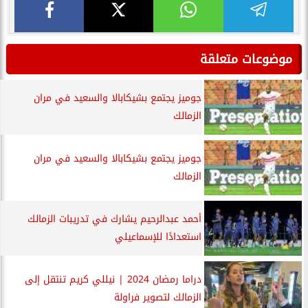
موضوعات متعلقة
جوميز يجتمع بشيكابالا والسعيد في مران
الزمالك
جوميز يجتمع بشيكابالا والسعيد في مران
الزمالك
أحمد عبدالرحيم يشارك في تدريبات الزمالك
استعدادًا للإسماعيلي
دراما رمضان 2024 | نيللي كريم تنتقل إلى
الزمالك لتصوير فراولة