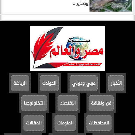
وتحذير...
الأخبار
عربي ودولي
الحوادث
الرياضة
فن وثقافة
الاقتصاد
التكنولوجيا
المحافظات
المنوعات
المقالات