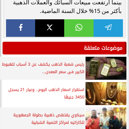
بينما ارتفعت مبيعات السبائك والعملات الذهبية
بأكثر من 15% خلال السنة الماضية.
موضوعات متعلقة
رئيس شعبة الذهب يكشف عن 3 أسباب للهبوط
الكبير فى سعر المعدن...
استقرار اسعار الذهب اليوم.. وعيار 21 يسجل
3450 جنيهًا
سيناوي يقتنقص ذهبية بطولة الجمهورية
للكاراتيه لمراكز التنمية الشبابية