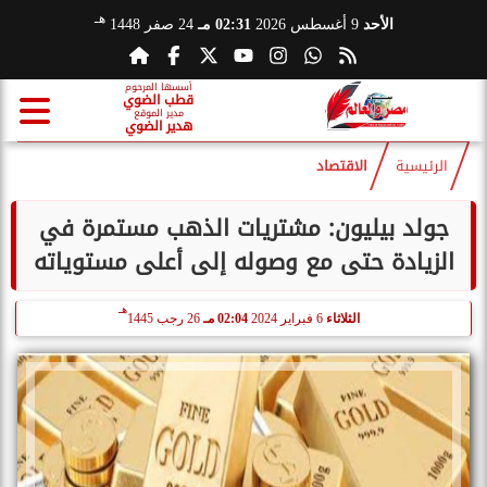
هـ
الأحد
9 أغسطس 2026
02:31 مـ
24 صفر 1448
أسسها المرحوم
قطب الضوي
مدير الموقع
هدير الضوي
الرئيسية
الاقتصاد
جولد بيليون: مشتريات الذهب مستمرة في
الزيادة حتى مع وصوله إلى أعلى مستوياته
هـ
الثلاثاء
6 فبراير 2024
02:04 مـ
26 رجب 1445