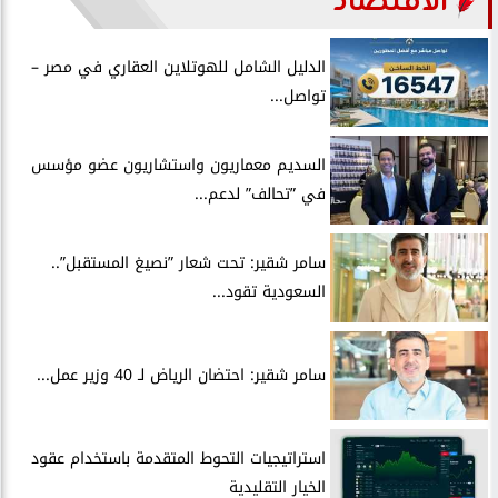
الاقتصاد
الدليل الشامل للهوتلاين العقاري في مصر –
تواصل...
السديم معماريون واستشاريون عضو مؤسس
في ”تحالف” لدعم...
سامر شقير: تحت شعار ”نصيغ المستقبل”..
السعودية تقود...
سامر شقير: احتضان الرياض لـ 40 وزير عمل...
استراتيجيات التحوط المتقدمة باستخدام عقود
الخيار التقليدية