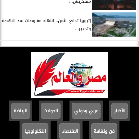
متفكريش...
إثيوبيا تدفع الثمن.. انتهاء مفاوضات سد النهضة
وتحذير...
الأخبار
عربي ودولي
الحوادث
الرياضة
فن وثقافة
الاقتصاد
التكنولوجيا