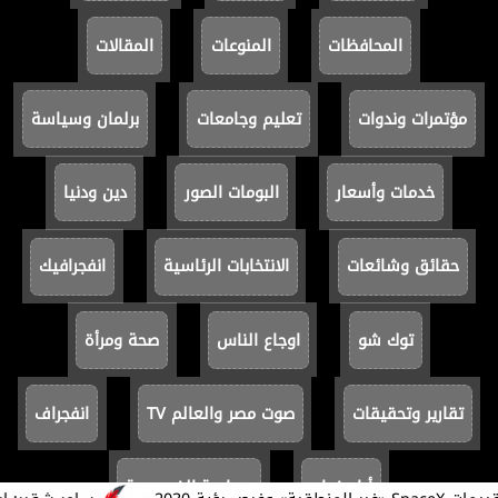
المحافظات
المنوعات
المقالات
مؤتمرات وندوات
تعليم وجامعات
برلمان وسياسة
خدمات وأسعار
البومات الصور
دين ودنيا
حقائق وشائعات
الانتخابات الرئاسية
انفجرافيك
توك شو
اوجاع الناس
صحة ومرأة
تقارير وتحقيقات
صوت مصر والعالم TV
انفجراف
أيام زمان
سياسة الخصوصية