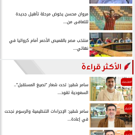
مروان محسن يخوض مرحلة تأهيل جديدة
للتعافى من...
منتخب مصر بالقميص الأحمر أمام كرواتيا في
نهائي...
الأكثر قراءة
الاقتصاد
سامر شقير: تحت شعار ”نصيغ المستقبل”..
السعودية تقود...
الأخبار
سامر شقير: الإجراءات التنظيمية والرسوم نجحت
في إعادة...
الأخبار