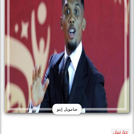
صامويل إيتو
جنا نبيل