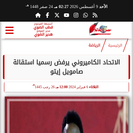
هـ
الأحد
9 أغسطس 2026
02:27 مـ
24 صفر 1448
أسسها المرحوم
قطب الضوي
مدير الموقع
هدير الضوي
الرئيسية
الرياضة
الاتحاد الكاميروني يرفض رسميا استقالة
صامويل إيتو
هـ
الثلاثاء
6 فبراير 2024
12:00 مـ
26 رجب 1445