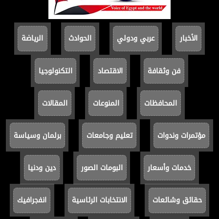
الأخبار
عربي ودولي
الحوادث
الرياضة
فن وثقافة
الاقتصاد
التكنولوجيا
المحافظات
المنوعات
المقالات
مؤتمرات وندوات
تعليم وجامعات
برلمان وسياسة
خدمات وأسعار
البومات الصور
دين ودنيا
حقائق وشائعات
الانتخابات الرئاسية
انفجرافيك