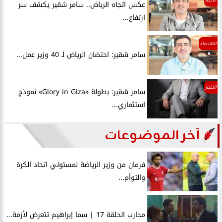
عكس اتجاه الرياض.. سامر شقير يكشف سر
ارتفاع...
الاقتصاد
سامر شقير: احتضان الرياض لـ 40 وزير عمل...
الأخبار
سامر شقير: بطولة «Glory in Giza» نموذج
استثماري...
آخر الموضوعات
فرمان من وزير الرياضة لمسئولي اتحاد الكرة
والتوأم...
محارب الحلقة 17 | سما إبراهيم تتعرض لأزمة...