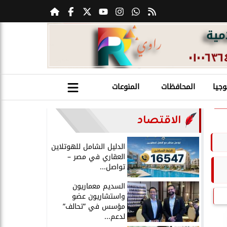
وجيا
المحافظات
المنوعات
الاقتصاد
الدليل الشامل للهوتلاين
العقاري في مصر –
تواصل...
السديم معماريون
واستشاريون عضو
مؤسس في ”تحالف”
لدعم...