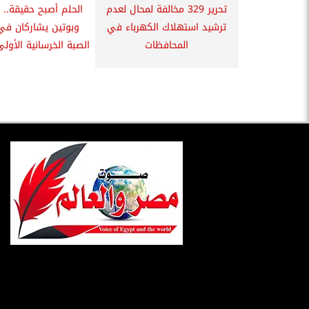
تحرير 329 مخالفة لمحال لعدم
الحلم أصبح حقيقة..
ترشيد استهلاك الكهرباء في
وبوتين يشاركان في
المحافظات
الصبة الخرسانية الأولى