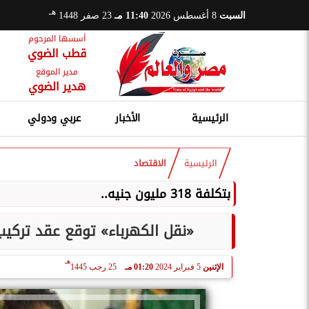
هـ
السبت
8 أغسطس 2026
11:40 مـ
23 صفر 1448
أسسها المرحوم
قطب الضوي
مدير الموقع
هدير الضوي
الرئيسية
الأخبار
عربي ودولي
الرئيسية
الاقتصاد
بتكلفة 318 مليون جنيه..
«نقل الكهرباء» توقع عقد تركيب
هـ
الإثنين
5 فبراير 2024
01:20 مـ
25 رجب 1445