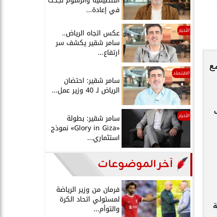
التنظيمية والرسوم نجحت
في إعادة...
الأخبار
عكس اتجاه الرياض..
سامر شقير يكشف سر
ارتفاع...
ع
الاقتصاد
سامر شقير: احتضان
الرياض لـ 40 وزير عمل...
الأخبار
سامر شقير: بطولة
«Glory in Giza» نموذج
استثماري...
آخر الموضوعات
فرمان من وزير الرياضة
لمسئولي اتحاد الكرة
ة
والتوأم...