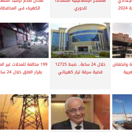
لإعدادي
معسكر الإسماعيلية استعدادا
لمحال لعدم ترشيد استهل
20
للدوري
الكهرباء فى المحافظا
 وانخفاض
خلال 24 ساعة.. ضبط 12725
199 مخالفة للمحلات غير الم
غربية
قضية سرقة تيار كهربائي
بقرار الغلق خلال 24 ساعة