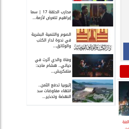
محارب الحلقة 17 | سما
إبراهيم تتعرض لأزمة...
الصوم والتنمية البشرية
في ندوة لدار الكتب
والوثائق...
وفاة والدي أثرت في
حياتي.. هشام ماجد:
متفكريش...
إثيوبيا تدفع الثمن..
انتهاء مفاوضات سد
النهضة وتحذير...
رر 371 مخالفة