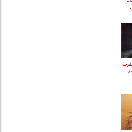
اك
ت
لتزمة