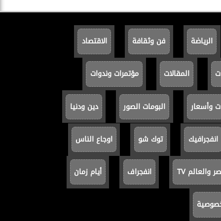
الرياضة
فن وثقافة
الاقتصاد
ت
المقالات
مؤتمرات وندوات
ت وأسعار
البومات الصور
دين ودنيا
انفجرافيك
توك شو
اوجاع الناس
 والعالم TV
انفجراف
أيام زمان
خصوصية