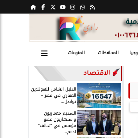
وجيا
المحافظات
المنوعات
الاقتصاد
الدليل الشامل للهوتلاين
العقاري في مصر –
تواصل...
السديم معماريون
واستشاريون عضو
مؤسس في ”تحالف”
لدعم...