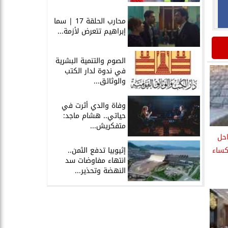
محارب الحلقة 17 | سما
إبراهيم تتعرض لأزمة...
الصوم والتنمية البشرية
في ندوة لدار الكتب
والوثائق...
وفاة والدي أثرت في
حياتي.. هشام ماجد:
متفكريش...
حل
إثيوبيا تدفع الثمن..
كساء
انتهاء مفاوضات سد
النهضة وتحذير...