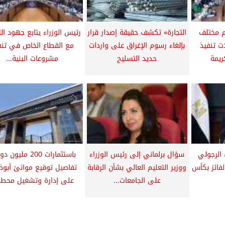
م مختلف
التجارة» تكشف حقيقة إصدار قرار
رئيس الوزراء يتابع جهود ال
ت تنفيذ
بإلغاء رسوم الإغراق على واردات
مع القطاع الخاص في تنف
ريمة
حديد التسليح
مشروعات البنية...
 الرجولي
سؤال برلماني إلى رئيس الوزراء
باستثمارات 200 مليون 
لفائز بكأس
ووزير التعليم العالي بشأن الرقابة
تفاصيل توقيع موانئ أبو
على الجامعات...
على إدارة وتشغيل محطة.