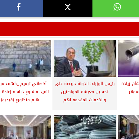
أن زيادة
رئيس الوزراء: الدولة حريصة على
أخصائي ترميم يكشف مرا
سولار
تحسين معيشة المواطنين
تنفيذ مشروع دراسة إعادة 
والخدمات المقدمة لهم
هرم منكاورع (فيديو)