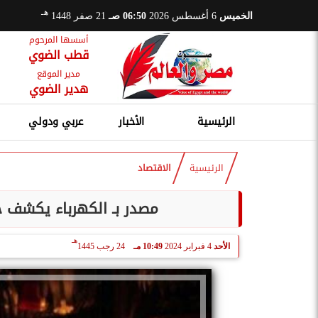
هـ
الخميس
6 أغسطس 2026
06:50 صـ
21 صفر 1448
أسسها المرحوم
قطب الضوي
مدير الموقع
هدير الضوي
الرئيسية
الأخبار
عربي ودولي
الرئيسية
الاقتصاد
مصدر بـ الكهرباء يكشف 
هـ
الأحد
4 فبراير 2024
10:49 مـ
24 رجب 1445