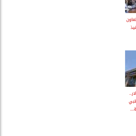
تعاون
يذ
دولار..
ظبي
..