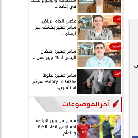
التنظيمية والرسوم نجحت
في إعادة...
الأخبار
عكس اتجاه الرياض..
سامر شقير يكشف سر
ارتفاع...
الاقتصاد
سامر شقير: احتضان
الرياض لـ 40 وزير عمل...
س
الأخبار
سامر شقير: بطولة
«Glory in Giza» نموذج
استثماري...
آخر الموضوعات
فرمان من وزير الرياضة
لمسئولي اتحاد الكرة
والتوأم...