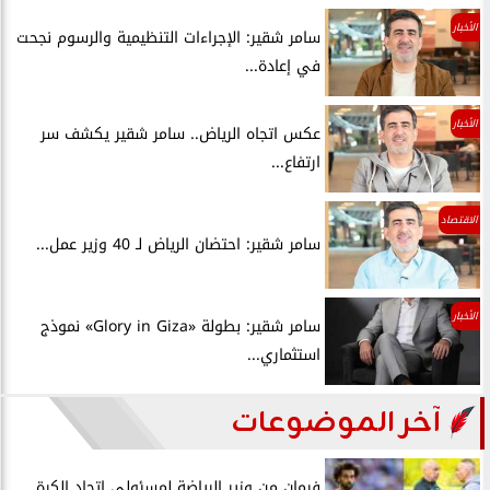
الأخبار
سامر شقير: الإجراءات التنظيمية والرسوم نجحت
في إعادة...
الأخبار
عكس اتجاه الرياض.. سامر شقير يكشف سر
ارتفاع...
الاقتصاد
سامر شقير: احتضان الرياض لـ 40 وزير عمل...
الأخبار
سامر شقير: بطولة «Glory in Giza» نموذج
استثماري...
آخر الموضوعات
فرمان من وزير الرياضة لمسئولي اتحاد الكرة