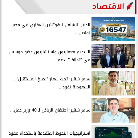
الاقتصاد
الدليل الشامل للهوتلاين العقاري في مصر –
تواصل...
السديم معماريون واستشاريون عضو مؤسس
في ”تحالف” لدعم...
سامر شقير: تحت شعار ”نصيغ المستقبل”..
السعودية تقود...
سامر شقير: احتضان الرياض لـ 40 وزير عمل...
استراتيجيات التحوط المتقدمة باستخدام عقود