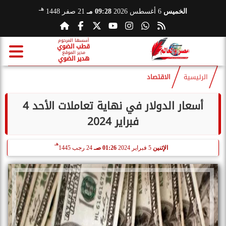
هـ
الخميس
6 أغسطس 2026
09:28 مـ
21 صفر 1448
أسسها المرحوم
قطب الضوي
مدير الموقع
هدير الضوي
الرئيسية
الاقتصاد
أسعار الدولار في نهاية تعاملات الأحد 4
فبراير 2024
هـ
الإثنين
5 فبراير 2024
01:26 صـ
24 رجب 1445