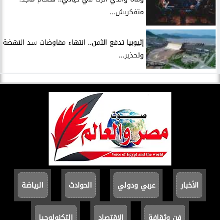
متفكريش...
إثيوبيا تدفع الثمن.. انتهاء مفاوضات سد النهضة
وتحذير...
الأخبار
عربي ودولي
الحوادث
الرياضة
فن وثقافة
الاقتصاد
التكنولوجيا