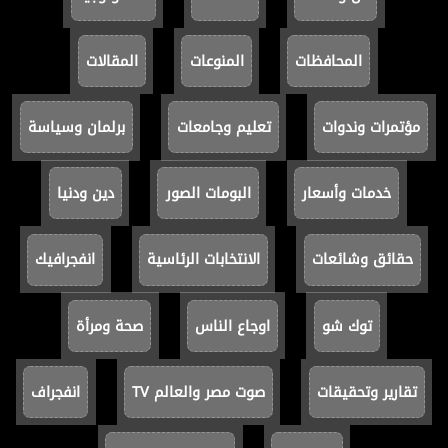
المحافظات
المنوعات
المقالات
مؤتمرات وندوات
تعليم وجامعات
برلمان وسياسة
خدمات وأسعار
البومات الصور
دين ودنيا
حقائق وشائعات
الانتخابات الرئاسية
انفجرافيك
توك شو
اوجاع الناس
صحة ومرأة
تقارير وتحقيقات
صوت مصر والعالم TV
انفجراف