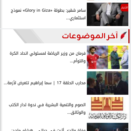
الأخبار
سامر شقير: بطولة «Glory in Giza» نموذج
استثماري...
آخر الموضوعات
فرمان من وزير الرياضة لمسئولي اتحاد الكرة
والتوأم...
محارب الحلقة 17 | سما إبراهيم تتعرض لأزمة...
الصوم والتنمية البشرية في ندوة لدار الكتب
والوثائق...
وفاة والدي أثرت في حياتي.. هشام ماجد: