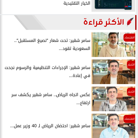
الخيار التقليدية
الأكثر قراءة
الاقتصاد
سامر شقير: تحت شعار ”نصيغ المستقبل”..
السعودية تقود...
الأخبار
سامر شقير: الإجراءات التنظيمية والرسوم نجحت
في إعادة...
الأخبار
عكس اتجاه الرياض.. سامر شقير يكشف سر
ارتفاع...
الاقتصاد
سامر شقير: احتضان الرياض لـ 40 وزير عمل...