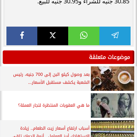
30.85 جنيه للشراء و30.95 جنيه للبيع.
موضوعات متعلقة
بعد وصول كيلو البن إلى 700 جنيه، رئيس
الشعبة يكشف مستقبل الأسعار...
ما هي العقوبات المنتظرة لتجار العملة؟
أسباب ارتفاع أسعار زيت الطعام.. زيادة
الاستهلاك أبرز العوامل.. أزمة الدولار تلقي...