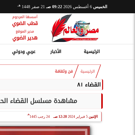
هـ
الخميس
6 أغسطس 2026
09:22 صـ
21 صفر 1448
أسسها المرحوم
قطب الضوي
مدير الموقع
هدير الضوي
الرئيسية
الأخبار
عربي ودولي
الرئيسية
فن وثقافة
القضاء ٨١
مشاهدة مسلسل القضاء الحلقة 81 مترجمة للعربية كاملة شاهد
هـ
الإثنين
5 فبراير 2024
12:20 صـ
24 رجب 1445