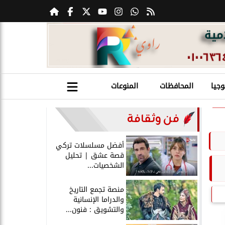
وجيا
المحافظات
المنوعات
فن وثقافة
أفضل مسلسلات تركي
قصة عشق | تحليل
الشخصيات...
منصة تجمع التاريخ
والدراما الإنسانية
والتشويق : فنون...