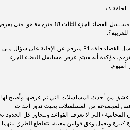
حلقة ١٨
ولعل السؤال الذي يشغل قلوب وعشاق مسلسل القضاء الجزء الثالث 18 مترجمة هو؛ متى ي
وكشفت الشركة المنتجة في إعلان مسلسل القضاء حلقه 81 مترجم عن الإجابة على سؤال متى
رجم، مؤكدة أنه سيتم عرض مسلسل القضاء الجزء
قة ٨١ مترجمة قصة عشق من أحدث المسلسلات التي تم عرضها وأصبح لها
نافس لمجموعة من المسلسلات بحيث تدور أحداث
ما بين جيلان المحامية» التي لا تعرف القواعد وتتجاوز كل الحدود نح
 كبيرة ويعمل وفق قوانين معينة، تتقاطع الطرق بينهما