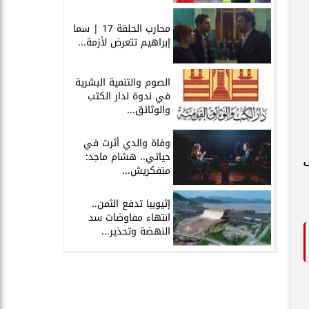
محارب الحلقة 17 | سما
إبراهيم تتعرض لأزمة...
الصوم والتنمية البشرية
في ندوة لدار الكتب
والوثائق...
وفاة والدي أثرت في
حياتي.. هشام ماجد:
ل
متفكريش...
إثيوبيا تدفع الثمن..
انتهاء مفاوضات سد
النهضة وتحذير...