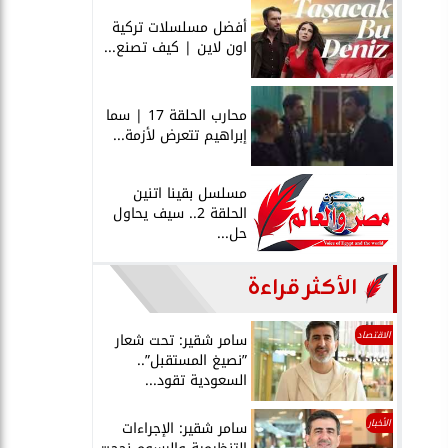
أفضل مسلسلات تركية
اون لاين | كيف تصنع...
محارب الحلقة 17 | سما
إبراهيم تتعرض لأزمة...
مسلسل بقينا اتنين
الحلقة 2.. سيف يحاول
حل...
الأكثر قراءة
الاقتصاد
سامر شقير: تحت شعار
”نصيغ المستقبل”..
السعودية تقود...
الأخبار
سامر شقير: الإجراءات