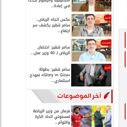
التنظيمية والرسوم نجحت
في إعادة...
الأخبار
عكس اتجاه الرياض..
سامر شقير يكشف سر
ارتفاع...
الاقتصاد
سامر شقير: احتضان
الرياض لـ 40 وزير عمل...
الأخبار
سامر شقير: بطولة
«Glory in Giza» نموذج
استثماري...
آخر الموضوعات
فرمان من وزير الرياضة
لمسئولي اتحاد الكرة
والتوأم...