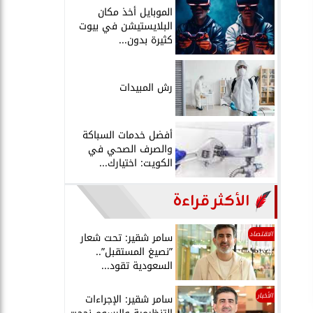
الموبايل أخذ مكان
البلايستيشن في بيوت
كثيرة بدون...
رش المبيدات
أفضل خدمات السباكة
والصرف الصحي في
الكويت: اختيارك...
الأكثر قراءة
الاقتصاد
سامر شقير: تحت شعار
”نصيغ المستقبل”..
السعودية تقود...
الأخبار
سامر شقير: الإجراءات