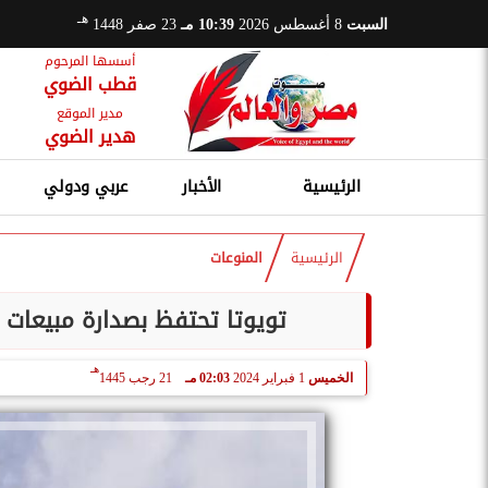
هـ
السبت
8 أغسطس 2026
10:39 مـ
23 صفر 1448
أسسها المرحوم
قطب الضوي
مدير الموقع
هدير الضوي
الرئيسية
الأخبار
عربي ودولي
الرئيسية
المنوعات
تويوتا تحتفظ بصدارة مبيعات ا
هـ
الخميس
1 فبراير 2024
02:03 مـ
21 رجب 1445