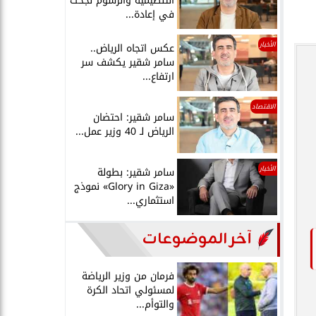
التنظيمية والرسوم نجحت
في إعادة...
الأخبار
عكس اتجاه الرياض..
سامر شقير يكشف سر
ارتفاع...
الاقتصاد
سامر شقير: احتضان
الرياض لـ 40 وزير عمل...
الأخبار
سامر شقير: بطولة
«Glory in Giza» نموذج
استثماري...
آخر الموضوعات
فرمان من وزير الرياضة
لمسئولي اتحاد الكرة
والتوأم...