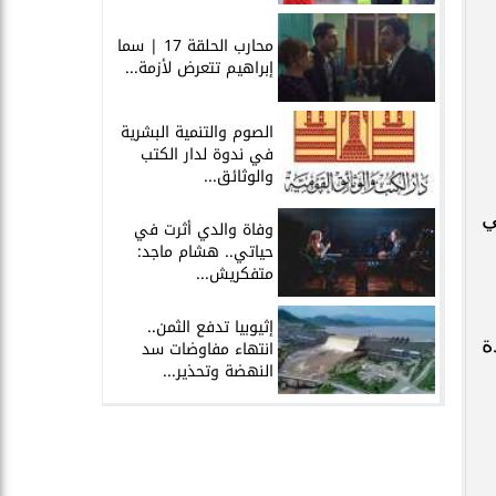
محارب الحلقة 17 | سما
إبراهيم تتعرض لأزمة...
الصوم والتنمية البشرية
في ندوة لدار الكتب
والوثائق...
ي
وفاة والدي أثرت في
حياتي.. هشام ماجد:
متفكريش...
إثيوبيا تدفع الثمن..
ة
انتهاء مفاوضات سد
النهضة وتحذير...