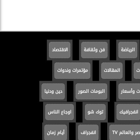
الرياضة
فن وثقافة
الاقتصاد
ت
المقالات
مؤتمرات وندوات
ت وأسعار
البومات الصور
دين ودنيا
انفجرافيك
توك شو
اوجاع الناس
 والعالم TV
انفجراف
أيام زمان