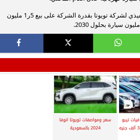
من ناحيته، تعهد جوجي ساتو الرئيس التنفيذي لشركة تويوتا بقدرة الشركة على بيع 5ر1 مليون
فيات تيبو
سعر ومواصفات تويوتا انوفا
2024. اشتر سيارة .بـ 38 ألف جنيه
2024 بالسعودية