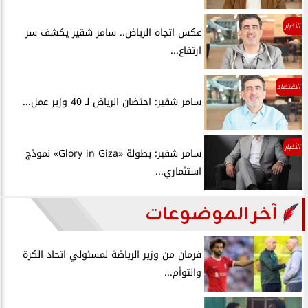
الأخبار
عكس اتجاه الرياض.. سامر شقير يكشف سر
ارتفاع...
الاقتصاد
سامر شقير: احتضان الرياض لـ 40 وزير عمل...
الأخبار
سامر شقير: بطولة «Glory in Giza» نموذج
استثماري...
آخر الموضوعات
فرمان من وزير الرياضة لمسئولي اتحاد الكرة
والتوأم...