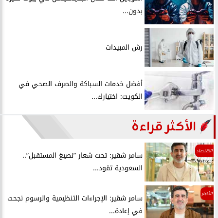
بدون...
رش المبيدات
أفضل خدمات السباكة والصرف الصحي في
الكويت: اختيارك...
الأكثر قراءة
الاقتصاد
سامر شقير: تحت شعار ”نصيغ المستقبل”..
السعودية تقود...
الأخبار
سامر شقير: الإجراءات التنظيمية والرسوم نجحت
في إعادة...