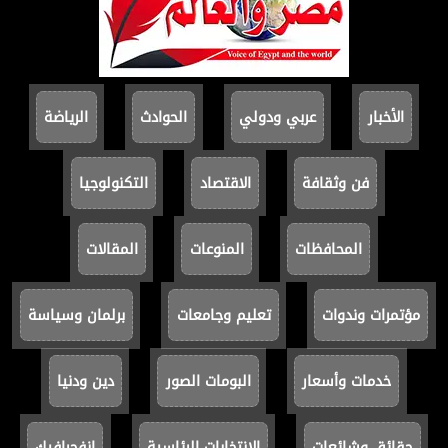
الأخبار
عربي ودولي
الحوادث
الرياضة
فن وثقافة
الاقتصاد
التكنولوجيا
المحافظات
المنوعات
المقالات
مؤتمرات وندوات
تعليم وجامعات
برلمان وسياسة
خدمات وأسعار
البومات الصور
دين ودنيا
حقائق وشائعات
الانتخابات الرئاسية
انفجرافيك