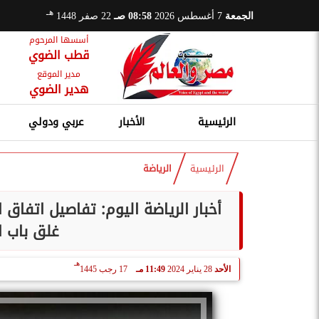
هـ
الجمعة
7 أغسطس 2026
08:58 صـ
22 صفر 1448
أسسها المرحوم
قطب الضوي
مدير الموقع
هدير الضوي
الرئيسية
الأخبار
عربي ودولي
الرئيسية
الرياضة
أخبار الرياضة اليوم: تفاصيل اتفاق 
غلق باب ا
هـ
الأحد
28 يناير 2024
11:49 مـ
17 رجب 1445