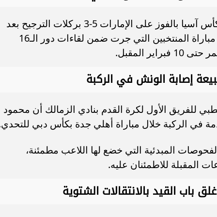
تأهل منتخب طاجيكستان إلى ربع نهائي كأس آسيا بالفوز على الإمارات 5-3 بركلات الترجيح بعد
انتهاء وقت المباراة بهدف لكل منهما في مباراة المنتخبين التي جرت ضمن لقاءات دور الـ16
ير المقبل.
عة إصابة الونش في الركبة
طبي للفريق الأول لكرة القدم بنادي الزمالك أن محمود
 في الركبة خلال مباراة أهلي جدة بكأس دبي للتحدي.
فحوصات المبدئية التي خضع لها اللاعب مطمئنة،
 المقبلة للاطمئنان عليه.
لق باب القيد بالانتقالات الشتوية