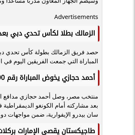
وسيضم الجهاز المعاون مدربا مساعدا و
Advertisements
الزمالك بطلا لكأس تحدي دبي بعد 
حصد فريق الزمالك بطولة كأس تحدي دبي 
المباراة التي جمعت الفريقين اليوم في المب
أحمد حجازي يخوض المباراة رقم 100 مع منتخب مصر
بعد مشاركته أمام الكونغو الديمقراطية ف
سان بيدرو الإيفوارية، ضمن مواجهات دور ا
طاجيكستان يقصي الإمارات بركلات