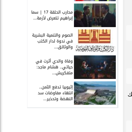
محارب الحلقة 17 | سما
إبراهيم تتعرض لأزمة...
الصوم والتنمية البشرية
في ندوة لدار الكتب
والوثائق...
وفاة والدي أثرت في
حياتي.. هشام ماجد:
متفكريش...
إثيوبيا تدفع الثمن..
انتهاء مفاوضات سد
، وذلك
النهضة وتحذير...