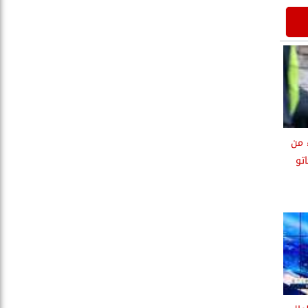
 من
اتو