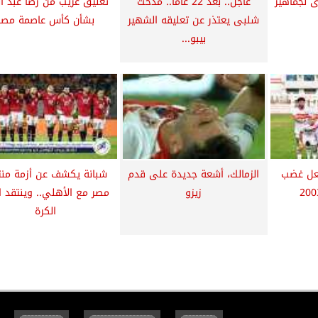
ى لجماهير
عاجل.. بعد 22 عامًا.. مدحت
تعليق غريب من رضا عبد ال
شلبى يعتذر عن تعليقه الشهير
بشأن كأس عاصمة مصر
بيبو...
شعل غضب
الزمالك، أشعة جديدة على قدم
شبانة يكشف عن أزمة من
زيزو
مصر مع الأهلي.. وينتقد ا
الكرة