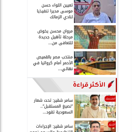
تعيين اللواء حسن
موسى مديرا تنفيذيا
لنادي الزمالك
مروان محسن يخوض
مرحلة تأهيل جديدة
للتعافى من...
منتخب مصر بالقميص
الأحمر أمام كرواتيا في
نهائي...
الأكثر قراءة
الاقتصاد
سامر شقير: تحت شعار
”نصيغ المستقبل”..
السعودية تقود...
الأخبار
سامر شقير: الإجراءات