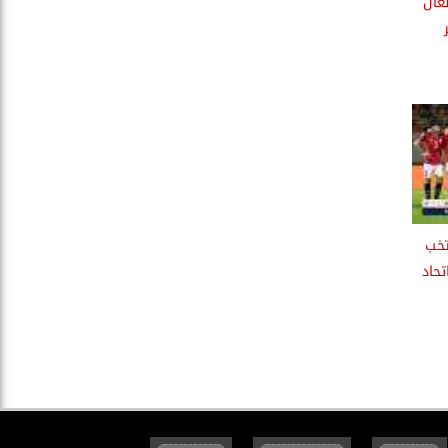
عال
تخب
تحاد