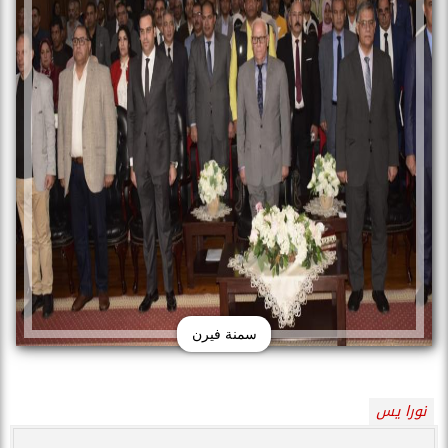
سمنة فيرن
نورا يس