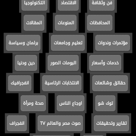
فن وثقافة
الاقتصاد
التكنولوجيا
المحافظات
المنوعات
المقالات
مؤتمرات وندوات
تعليم وجامعات
برلمان وسياسة
خدمات وأسعار
البومات الصور
دين ودنيا
حقائق وشائعات
الانتخابات الرئاسية
انفجرافيك
توك شو
اوجاع الناس
صحة ومرأة
تقارير وتحقيقات
صوت مصر والعالم TV
انفجراف