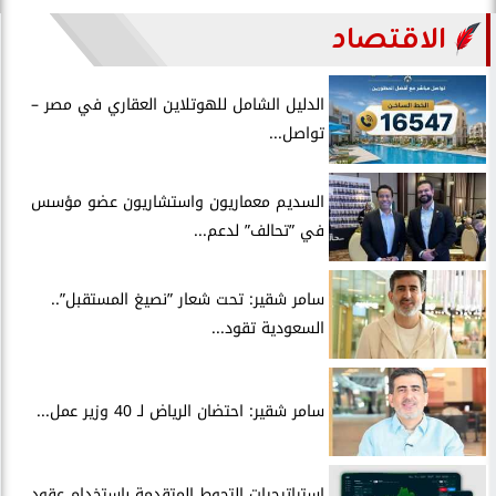
الاقتصاد
الدليل الشامل للهوتلاين العقاري في مصر –
تواصل...
السديم معماريون واستشاريون عضو مؤسس
في ”تحالف” لدعم...
سامر شقير: تحت شعار ”نصيغ المستقبل”..
السعودية تقود...
سامر شقير: احتضان الرياض لـ 40 وزير عمل...
استراتيجيات التحوط المتقدمة باستخدام عقود