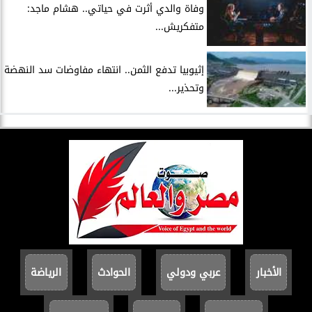
وفاة والدي أثرت في حياتي.. هشام ماجد:
متفكريش...
إثيوبيا تدفع الثمن.. انتهاء مفاوضات سد النهضة
وتحذير...
الأخبار
عربي ودولي
الحوادث
الرياضة