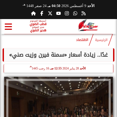
هـ
الأحد
9 أغسطس 2026
04:50 مـ
24 صفر 1448
أسسها المرحوم
قطب الضوي
مدير الموقع
هدير الضوي
الرئيسية
الاقتصاد
غدًا.. زيادة أسعار «سمنة فيرن وزيت صني»
هـ
الأحد
28 يناير 2024
12:55 صـ
16 رجب 1445