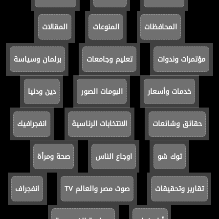
المحافظات
المنوعات
المقالات
مؤتمرات وندوات
تعليم وجامعات
برلمان وسياسة
خدمات وأسعار
البومات الصور
دين ودنيا
حقائق وشائعات
الانتخابات الرئاسية
انفجرافيك
توك شو
اوجاع الناس
صحة ومرأة
تقارير وتحقيقات
صوت مصر والعالم TV
انفجراف