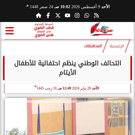
هـ
الأحد
9 أغسطس 2026
10:02 صـ
24 صفر 1448
أسسها المرحوم
قطب الضوي
مدير الموقع
هدير الضوي
الرئيسية
المحافظات
التحالف الوطني ينظم احتفالية للأطفال
الأيتام
هـ
الأحد
28 يناير 2024
12:49 صـ
16 رجب 1445