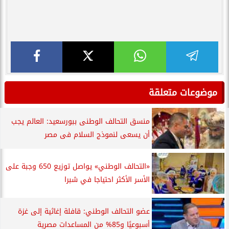
موضوعات متعلقة
منسق التحالف الوطنى ببورسعيد: العالم يجب
أن يسعى لنموذج السلام فى مصر
«التحالف الوطني» يواصل توزيع 650 وجبة على
الأسر الأكثر احتياجا في شبرا
عضو التحالف الوطني: قافلة إغاثية إلى غزة
أسبوعيًا و85% من المساعدات مصرية