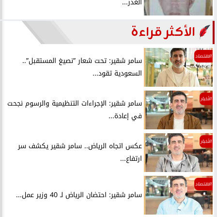
الغدر...
الأكثر قراءة
الاقتصاد
سامر شقير: تحت شعار ”نصيغ المستقبل”..
السعودية تقود...
الأخبار
سامر شقير: الإجراءات التنظيمية والرسوم نجحت
في إعادة...
الأخبار
عكس اتجاه الرياض.. سامر شقير يكشف سر
ارتفاع...
الاقتصاد
سامر شقير: احتضان الرياض لـ 40 وزير عمل...