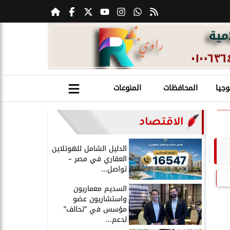
وجيا
المحافظات
المنوعات
الاقتصاد
الدليل الشامل للهوتلاين
العقاري في مصر –
تواصل...
السديم معماريون
واستشاريون عضو
مؤسس في ”تحالف”
لدعم...