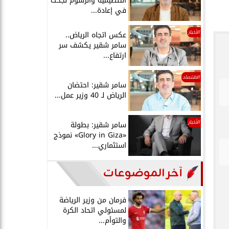
التنظيمية والرسوم نجحت
في إعادة...
الأخبار
عكس اتجاه الرياض..
سامر شقير يكشف سر
ارتفاع...
الاقتصاد
سامر شقير: احتضان
الرياض لـ 40 وزير عمل...
الأخبار
سامر شقير: بطولة
«Glory in Giza» نموذج
استثماري...
آخر الموضوعات
فرمان من وزير الرياضة
لمسئولي اتحاد الكرة
والتوأم...