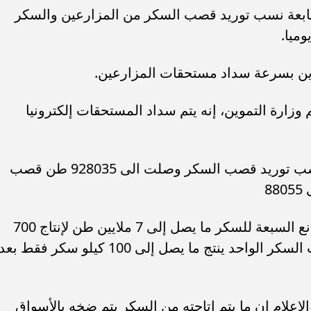
 متابعة نسب توريد قصب السكر من المزارعين والسكر
وميا.
وين بسرعة سداد مستحقات المزارعين.
ارة التموين، إنه يتم سداد المستحقات إلكترونيا
وأضاف المتحدث الرسمى للوزارة أن نسب توريد قصب السكر وصلت الى 928035 طن قصب
8
وأضاف أن من المتوقع أن تستقبل المصانع السبعة للسكر ما يصل إلى 7 ملايين طن لإنتاج 700
ألف طن قصب سكر مؤكدا ان طن قصب السكر الواحد ينتج ما يصل إلى 100 كيلو سكر فقط بع
اعلام ان ما يتم اتاحته من السكر يتم ضخه بالأسواق