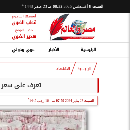
هـ
السبت
8 أغسطس 2026
08:52 مـ
23 صفر 1448
أسسها المرحوم
قطب الضوي
مدير الموقع
هدير الضوي
الرئيسية
الأخبار
عربي ودولي
الرئيسية
الاقتصاد
تعرف على سعر ا
هـ
السبت
27 يناير 2024
07:59 مـ
16 رجب 1445