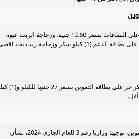
وين
وتقوم وزارة التموين بصرف كيلو السكر على البطاقات بسعر 12.60 جنيه، وزجاجة الزيت عبوة
800 جم بـ 30 جنيها، حيث إن لكل مواطن على بطاقة الدعم (1) كيلو سكر وزجاجة زيت بحد أق
وأكدت الوزارة استمرار صرف 2 كيلو سكر حر على بطاقة التموين بسعر 27 جنيها 
وأصدر الدكتور على المصيلحى، وزير التموين، توجيها وزاريا رقم 3 للعام الجاري 2024، بشأن