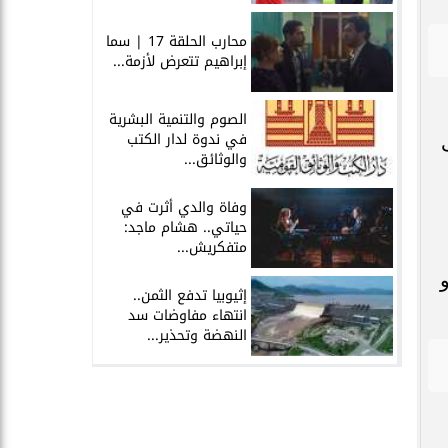
محارب الحلقة 17 | سما
إبراهيم تتعرض لأزمة...
الصوم والتنمية البشرية
في ندوة لدار الكتب
صى
والوثائق...
وفاة والدي أثرت في
حياتي.. هشام ماجد:
متفكريش...
للكيلو و(1) كيلو
إثيوبيا تدفع الثمن..
انتهاء مفاوضات سد
النهضة وتحذير...