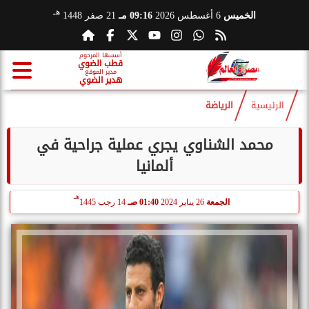
هـ
الخميس
6 أغسطس 2026
09:16 مـ
21 صفر 1448
أسسها المرحوم
قطب الضوي
مدير الموقع
هدير الضوي
الرئيسية
الرياضة
محمد الشناوي يجري عملية جراحية في
ألمانيا
هـ
الجمعة
26 يناير 2024
01:40 صـ
14 رجب 1445