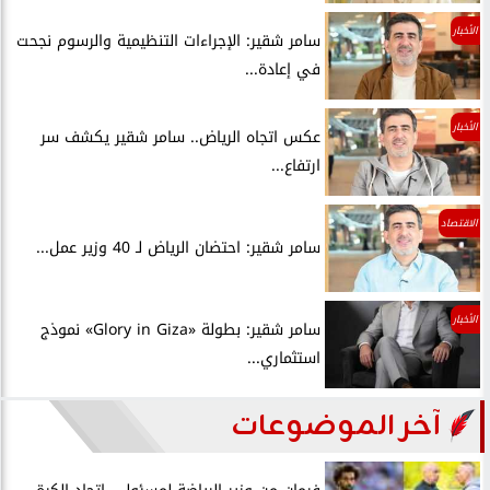
الأخبار
سامر شقير: الإجراءات التنظيمية والرسوم نجحت
في إعادة...
الأخبار
عكس اتجاه الرياض.. سامر شقير يكشف سر
ارتفاع...
الاقتصاد
سامر شقير: احتضان الرياض لـ 40 وزير عمل...
الأخبار
سامر شقير: بطولة «Glory in Giza» نموذج
استثماري...
آخر الموضوعات