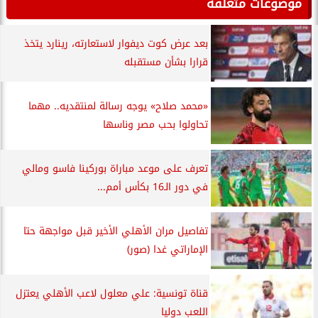
موضوعات متعلقة
بعد عرض كوت ديفوار لاستعارته، رينارد يتخذ
قرارا بشأن مستقبله
«محمد صلاح» يوجه رسالة لمنتقديه.. مهما
تحاولوا بحب مصر وناسها
تعرف على موعد مباراة بوركينا فاسو ومالي
في دور الـ16 بكأس أمم...
تفاصيل مران الأهلي الأخير قبل مواجهة حتا
الإماراتي غدا (صور)
قناة تونسية: علي معلول لاعب الأهلي يعتزل
اللعب دوليا