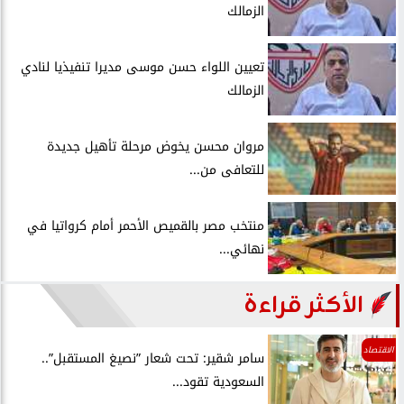
الزمالك
تعيين اللواء حسن موسى مديرا تنفيذيا لنادي
الزمالك
مروان محسن يخوض مرحلة تأهيل جديدة
للتعافى من...
منتخب مصر بالقميص الأحمر أمام كرواتيا في
نهائي...
الأكثر قراءة
الاقتصاد
سامر شقير: تحت شعار ”نصيغ المستقبل”..
السعودية تقود...