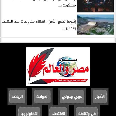
متفكريش...
إثيوبيا تدفع الثمن.. انتهاء مفاوضات سد النهضة
وتحذير...
الأخبار
عربي ودولي
الحوادث
الرياضة
فن وثقافة
الاقتصاد
التكنولوجيا