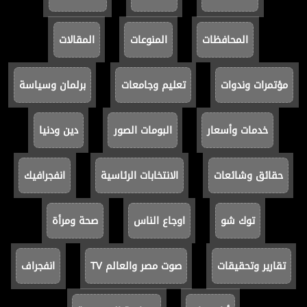
المحافظات
المنوعات
المقالات
مؤتمرات وندوات
تعليم وجامعات
برلمان وسياسة
خدمات وأسعار
البومات الصور
دين ودنيا
حقائق وشائعات
الانتخابات الرئاسية
انفجرافيك
توك شو
اوجاع الناس
صحة ومرأة
تقارير وتحقيقات
صوت مصر والعالم TV
انفجراف