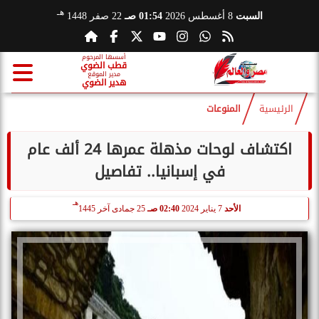
هـ
السبت
8 أغسطس 2026
01:54 صـ
22 صفر 1448
أسسها المرحوم
قطب الضوي
مدير الموقع
هدير الضوي
الرئيسية
المنوعات
اكتشاف لوحات مذهلة عمرها 24 ألف عام
في إسبانيا.. تفاصيل
هـ
الأحد
7 يناير 2024
02:40 صـ
25 جمادى آخر 1445