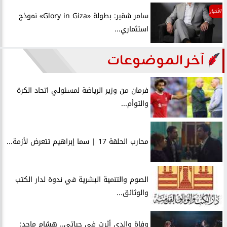
الأخبار
سامر شقير: بطولة «Glory in Giza» نموذج
استثماري...
آخر الموضوعات
فرمان من وزير الرياضة لمسئولي اتحاد الكرة
والتوأم...
محارب الحلقة 17 | سما إبراهيم تتعرض لأزمة...
الصوم والتنمية البشرية في ندوة لدار الكتب
والوثائق...
وفاة والدي أثرت في حياتي.. هشام ماجد: