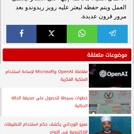
العمل ويتم حفظه ليعثر عليه رويز ريدوندو بعد
مرور قرون عديدة.
موضوعات متعلقة
مقاضاة OpenAI وMicrosoft لإساءة استخدام
الملكية الفكرية
خطوات بسيطة للحصول على صحيفة الحالة
الجنائية
عمرو الورداني يكشف حكم استخدام التطبيقات
الإلكترونية فى الزواج