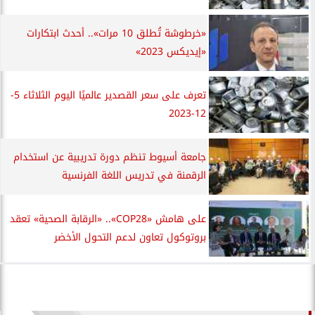
«خرطوشة تُطلق 10 مرات».. أحدث ابتكارات
«إيديكس 2023»
تعرف على سعر القصدير عالميًا اليوم الثلاثاء 5-
12-2023
جامعة أسيوط تنظم دورة تدريبية عن استخدام
الرقمنة في تدريس اللغة الفرنسية
على هامش «COP28».. «الرقابة الصحية» تعقد
بروتوكول تعاون لدعم التحول الأخضر