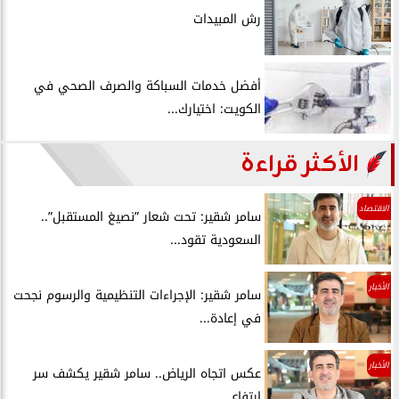
رش المبيدات
أفضل خدمات السباكة والصرف الصحي في
الكويت: اختيارك...
الأكثر قراءة
الاقتصاد
سامر شقير: تحت شعار ”نصيغ المستقبل”..
السعودية تقود...
الأخبار
سامر شقير: الإجراءات التنظيمية والرسوم نجحت
في إعادة...
الأخبار
عكس اتجاه الرياض.. سامر شقير يكشف سر
ارتفاع...