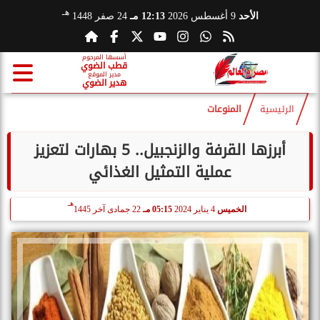
هـ
الأحد
9 أغسطس 2026
12:13 مـ
24 صفر 1448
أسسها المرحوم
قطب الضوي
مدير الموقع
هدير الضوي
الرئيسية
المنوعات
أبرزها القرفة والزنجبيل.. 5 بهارات لتعزيز
عملية التمثيل الغذائي
هـ
الخميس
4 يناير 2024
05:15 مـ
22 جمادى آخر 1445