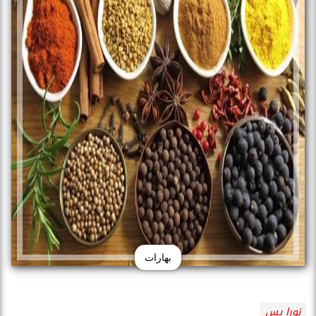
بهارات
نورا يس