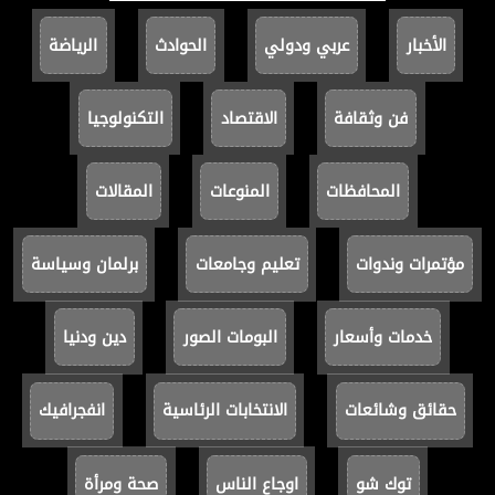
الأخبار
عربي ودولي
الحوادث
الرياضة
فن وثقافة
الاقتصاد
التكنولوجيا
المحافظات
المنوعات
المقالات
مؤتمرات وندوات
تعليم وجامعات
برلمان وسياسة
خدمات وأسعار
البومات الصور
دين ودنيا
حقائق وشائعات
الانتخابات الرئاسية
انفجرافيك
توك شو
اوجاع الناس
صحة ومرأة