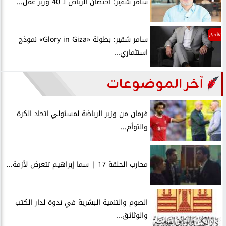
سامر شقير: احتضان الرياض لـ 40 وزير عمل...
الأخبار
سامر شقير: بطولة «Glory in Giza» نموذج
استثماري...
آخر الموضوعات
فرمان من وزير الرياضة لمسئولي اتحاد الكرة
والتوأم...
محارب الحلقة 17 | سما إبراهيم تتعرض لأزمة...
الصوم والتنمية البشرية في ندوة لدار الكتب
والوثائق...