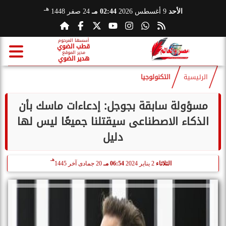
هـ
الأحد
9 أغسطس 2026
02:44 مـ
24 صفر 1448
أسسها المرحوم
قطب الضوي
مدير الموقع
هدير الضوي
الرئيسية
التكنولوجيا
مسؤولة سابقة بجوجل: إدعاءات ماسك بأن
الذكاء الاصطناعى سيقتلنا جميعًا ليس لها
دليل
هـ
الثلاثاء
2 يناير 2024
06:54 مـ
20 جمادى آخر 1445