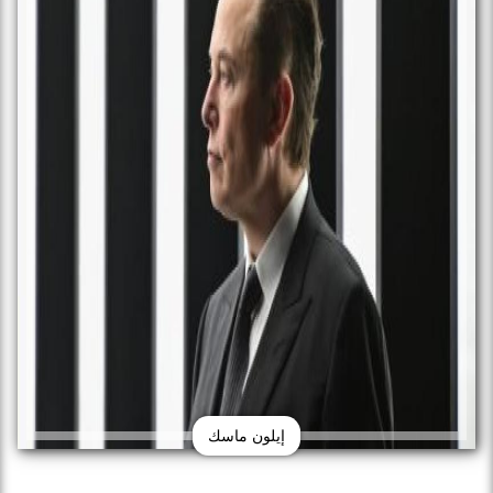
إيلون ماسك