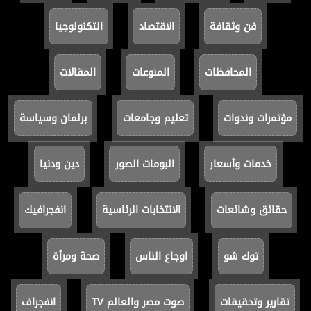
فن وثقافة
الاقتصاد
التكنولوجيا
المحافظات
المنوعات
المقالات
مؤتمرات وندوات
تعليم وجامعات
برلمان وسياسة
خدمات وأسعار
البومات الصور
دين ودنيا
حقائق وشائعات
الانتخابات الرئاسية
انفجرافيك
توك شو
اوجاع الناس
صحة ومرأة
تقارير وتحقيقات
صوت مصر والعالم TV
انفجراف