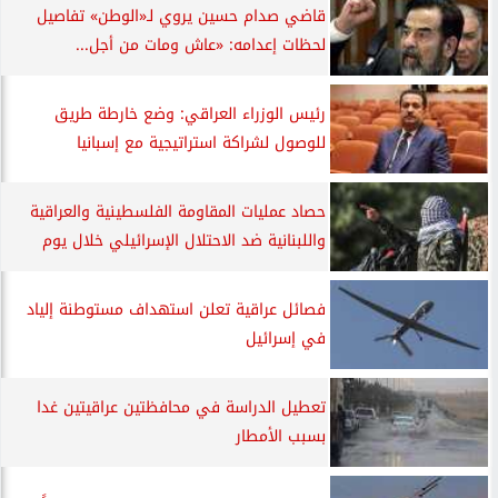
قاضي صدام حسين يروي لـ«الوطن» تفاصيل
لحظات إعدامه: «عاش ومات من أجل...
رئيس الوزراء العراقي: وضع خارطة طريق
للوصول لشراكة استراتيجية مع إسبانيا
حصاد عمليات المقاومة الفلسطينية والعراقية
واللبنانية ضد الاحتلال الإسرائيلي خلال يوم
فصائل عراقية تعلن استهداف مستوطنة إلياد
في إسرائيل
تعطيل الدراسة في محافظتين عراقيتين غدا
بسبب الأمطار