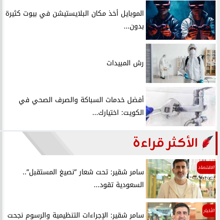
الموبايل أخذ مكان البلايستيشن في بيوت كثيرة
بدون...
رش المبيدات
أفضل خدمات السباكة والصرف الصحي في
الكويت: اختيارك...
الأكثر قراءة
الاقتصاد
سامر شقير: تحت شعار ”نصيغ المستقبل”..
السعودية تقود...
الأخبار
سامر شقير: الإجراءات التنظيمية والرسوم نجحت