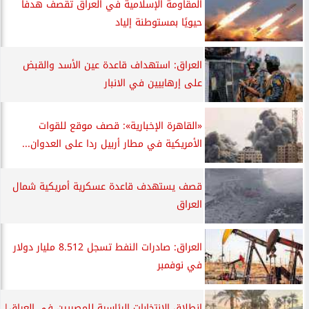
المقاومة الإسلامية في العراق تقصف هدفًا
حيويًا بمستوطنة إلياد
العراق: استهداف قاعدة عين الأسد والقبض
على إرهابيين في الانبار
«القاهرة الإخبارية»: قصف موقع للقوات
الأمريكية في مطار أربيل ردا على العدوان...
قصف يستهدف قاعدة عسكرية أمريكية شمال
العراق
العراق: صادرات النفط تسجل 8.512 مليار دولار
في نوفمبر
انطلاق الانتخابات الرئاسية للمصريين في العراق|