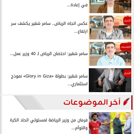
في إعادة...
الأخبار
عكس اتجاه الرياض.. سامر شقير يكشف سر
ارتفاع...
الاقتصاد
سامر شقير: احتضان الرياض لـ 40 وزير عمل...
الأخبار
سامر شقير: بطولة «Glory in Giza» نموذج
استثماري...
آخر الموضوعات
فرمان من وزير الرياضة لمسئولي اتحاد الكرة
والتوأم...