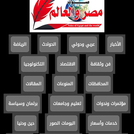
الأخبار
عربي ودولي
الحوادث
الرياضة
فن وثقافة
الاقتصاد
التكنولوجيا
المحافظات
المنوعات
المقالات
مؤتمرات وندوات
تعليم وجامعات
برلمان وسياسة
خدمات وأسعار
البومات الصور
دين ودنيا