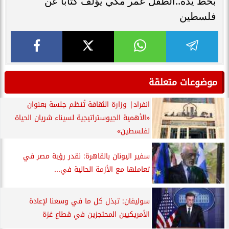
بخط يده..الطفل عمر مكي يؤلف كتابًا عن
فلسطين
موضوعات متعلقة
انفراد| وزارة الثقافة تُنظم جلسة بعنوان
«الأهمية الجيوستراتيجية لسيناء شريان الحياة
لفلسطين»
سفير اليونان بالقاهرة: نقدر رؤية مصر في
تعاملها مع الأزمة الحالية في...
سوليفان: تبذل كل ما في وسعنا لإعادة
الأمريكيين المحتجزين في قطاع غزة