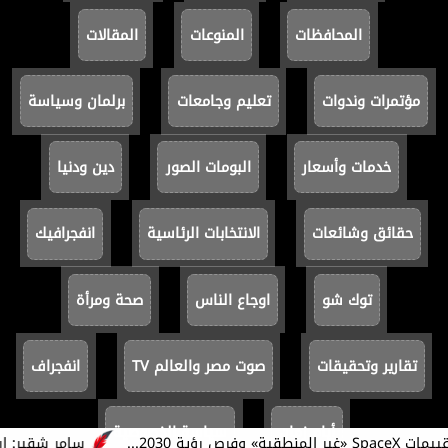
المحافظات
المنوعات
المقالات
مؤتمرات وندوات
تعليم وجامعات
برلمان وسياسة
خدمات وأسعار
البومات الصور
دين ودنيا
حقائق وشائعات
الانتخابات الرئاسية
انفجرافيك
توك شو
اوجاع الناس
صحة ومرأة
تقارير وتحقيقات
صوت مصر والعالم TV
انفجراف
أيام زمان
سياسة الخصوصية
سامر شقير: ارتفاع 