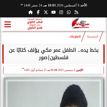
هـ
الأحد
9 أغسطس 2026
10:03 صـ
24 صفر 1448
أسسها المرحوم
قطب الضوي
مدير الموقع
هدير الضوي
الرئيسية
المنوعات
بخط يده.. الطفل عمر مكي يؤلف كتابًا عن
فلسطين|صور
هـ
الإثنين
4 ديسمبر 2023
11:16 مـ
21 جمادى أول 1445