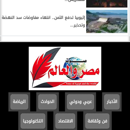
إثيوبيا تدفع الثمن.. انتهاء مفاوضات سد النهضة
وتحذير...
الأخبار
عربي ودولي
الحوادث
الرياضة
فن وثقافة
الاقتصاد
التكنولوجيا