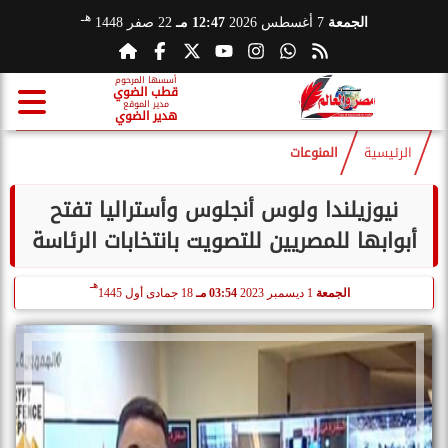
هـ
الجمعة
7 أغسطس 2026
12:47 مـ
22 صفر 1448
أسسها المرحوم
قطب الضوي
مدير الموقع
هدير الضوي
الرئيسية
المنوعات
نيوزيلندا ولوس أنجلوس وأستراليا تفتح
أبوابها للمصريين للتصويت بانتخابات الرئاسة
هـ
الجمعة
1 ديسمبر 2023
03:54 مـ
18 جمادى أول 1445