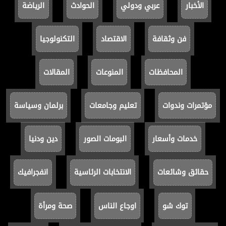
الأخبار
عربي ودولي
الحوادث
الرياضة
فن وثقافة
الاقتصاد
التكنولوجيا
المحافظات
المنوعات
المقالات
مؤتمرات وندوات
تعليم وجامعات
برلمان وسياسة
خدمات وأسعار
البومات الصور
دين ودنيا
حقائق وشائعات
الانتخابات الرئاسية
انفجرافيك
توك شو
اوجاع الناس
صحة ومرأة