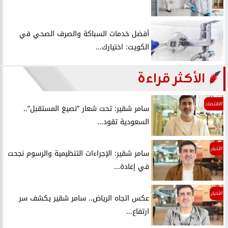
أفضل خدمات السباكة والصرف الصحي في
الكويت: اختيارك...
الأكثر قراءة
الاقتصاد
سامر شقير: تحت شعار ”نصيغ المستقبل”..
السعودية تقود...
الأخبار
سامر شقير: الإجراءات التنظيمية والرسوم نجحت
في إعادة...
الأخبار
عكس اتجاه الرياض.. سامر شقير يكشف سر
ارتفاع...