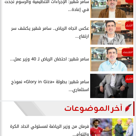
سامر شقير: الإجراءات التنظيمية والرسوم نجحت
في إعادة...
الأخبار
عكس اتجاه الرياض.. سامر شقير يكشف سر
ارتفاع...
الاقتصاد
سامر شقير: احتضان الرياض لـ 40 وزير عمل...
الأخبار
سامر شقير: بطولة «Glory in Giza» نموذج
استثماري...
آخر الموضوعات
فرمان من وزير الرياضة لمسئولي اتحاد الكرة
والتوأم...