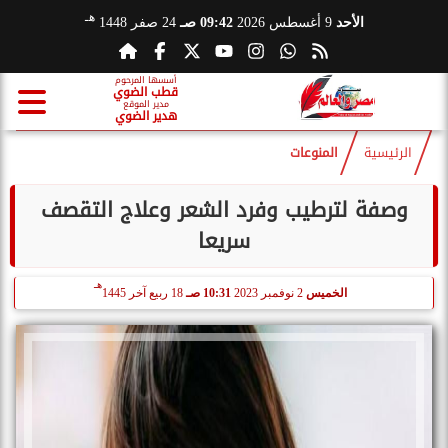
هـ
الأحد
9 أغسطس 2026
09:42 صـ
24 صفر 1448
أسسها المرحوم
قطب الضوي
مدير الموقع
هدير الضوي
الرئيسية
المنوعات
وصفة لترطيب وفرد الشعر وعلاج التقصف
سريعا
هـ
الخميس
2 نوفمبر 2023
10:31 صـ
18 ربيع آخر 1445