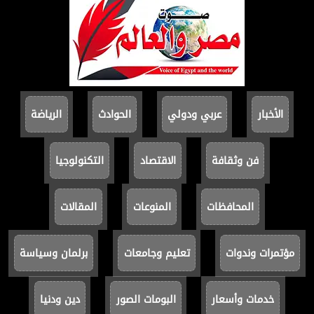
الأخبار
عربي ودولي
الحوادث
الرياضة
فن وثقافة
الاقتصاد
التكنولوجيا
المحافظات
المنوعات
المقالات
مؤتمرات وندوات
تعليم وجامعات
برلمان وسياسة
خدمات وأسعار
البومات الصور
دين ودنيا