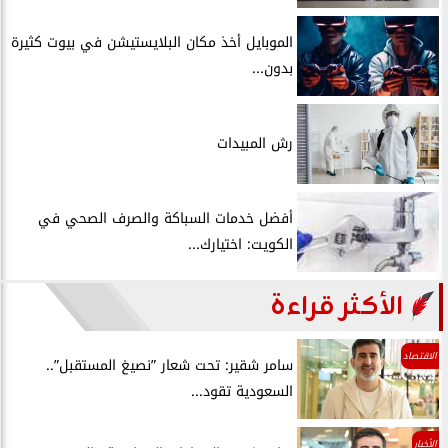
الموبايل أخذ مكان البلايستيشن في بيوت كثيرة
بدون...
رش المبيدات
أفضل خدمات السباكة والصرف الصحي في
الكويت: اختيارك...
الأكثر قراءة
الاقتصاد
سامر شقير: تحت شعار ”نصيغ المستقبل”..
السعودية تقود...
الأخبار