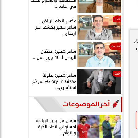
التنظيمية والرسوم نجحت
في إعادة...
الأخبار
عكس اتجاه الرياض..
سامر شقير يكشف سر
ارتفاع...
ر
الاقتصاد
سامر شقير: احتضان
الرياض لـ 40 وزير عمل...
الأخبار
سامر شقير: بطولة
«Glory in Giza» نموذج
استثماري...
آخر الموضوعات
فرمان من وزير الرياضة
لمسئولي اتحاد الكرة
والتوأم...