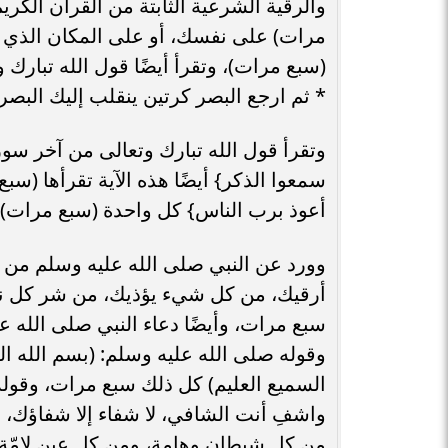
والرقية الشرعية الثابتة من القرآن الكري
مرات) على نفسك، أو على المكان الذي ي
(سبع مرات)، وتقرأ أيضًا قول الله تبارك
* ثم ارجع البصر كرتين ينقلب إليك البصر
وتقرأ قول الله تبارك وتعالى من آخر سورة 
سمعوا الذكر} أيضًا هذه الآية تقرأها (س
أعوذ برب الناس} كل واحدة (سبع مرات)،
وورد عن النبي صلى الله عليه وسلم من رقي
أرقيك، من كل شيء يؤذيك، من شر كل نفسٍ
سبع مرات، وأيضًا دعاء النبي صلى الله ع
وقوله صلى الله عليه وسلم: (بسم الله ا
السميع العليم) كل ذلك سبع مرات، وقوله
واشفِ أنت الشافي، لا شفاء إلا شفاؤك، شفاء
من كل شيطان وهامة، ومن كل عينٍ لامّة)