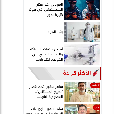
الموبايل أخذ مكان
البلايستيشن في بيوت
كثيرة بدون...
رش المبيدات
أفضل خدمات السباكة
والصرف الصحي في
الكويت: اختيارك...
الأكثر قراءة
الاقتصاد
سامر شقير: تحت شعار
”نصيغ المستقبل”..
السعودية تقود...
الأخبار
سامر شقير: الإجراءات