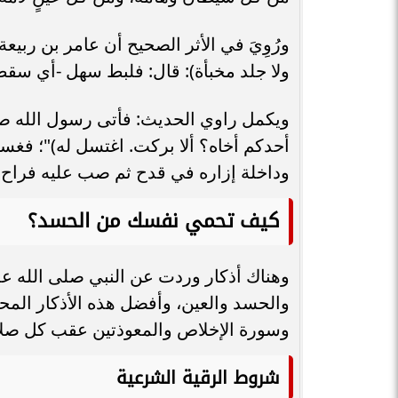
ورُوِيَ في الأثر الصحيح أن عامر بن ربي
ولا جلد مخبأة): قال: فلبط سهل -أي س
ويكمل راوي الحديث: فأتى رسول الله صلى
أحدكم أخاه؟ ألا بركت. اغتسل له)"؛ فغس
وداخلة إزاره في قدح ثم صب عليه فراح س
كيف تحمي نفسك من الحسد؟
وهناك أذكار وردت عن النبي صلى الله ع
والحسد والعين، وأفضل هذه الأذكار المح
وسورة الإخلاص والمعوذتين عقب كل صلاة و
شروط الرقية الشرعية