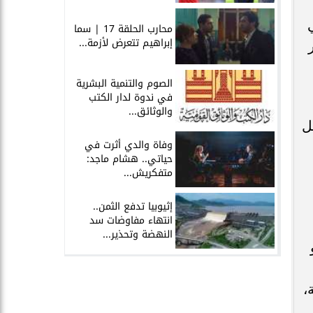
محارب الحلقة 17 | سما
إبراهيم تتعرض لأزمة...
الصوم والتنمية البشرية
في ندوة لدار الكتب
والوثائق...
ل
وفاة والدي أثرت في
حياتي.. هشام ماجد:
متفكريش...
إثيوبيا تدفع الثمن..
انتهاء مفاوضات سد
النهضة وتحذير...
،