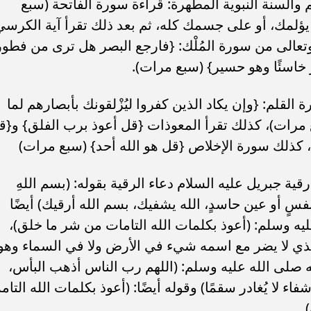
م والسنة النبوية المطهرة: قراءة سورة الفاتحة (سبع
ؤلمك، أو على جسمك كله، ثم بعد ذلك تقرأ آية الكرسي
 وتعالى من سورة المُلْك: {فارجع البصر هل ترى من فطور
 خاسئًا وهو حسير} (سبع مرات).
القلم: {وإن يكاد الذين كفروا ليُزْلقونك بأبصارهم لما
بع مرات)، كذلك تقرأ المعوذات {قل أعوذ برب الفلق} و{ق
 كذلك سورة الإخلاص {قل هو الله أحد} (سبع مرات)
ة جبريل عليه السلام دعاء الرقية بقوله: (بسم اللهِ
 أو عين حاسدٍ، الله يشفيك، بسم الله أرقيك) أيضًا
ليه وسلم: (أعوذ بكلمات الله التامات من شر ما خلق)،
لذي لا يضر مع اسمه شيء في الأرض ولا في السماء وهو
 صلى الله عليه وسلم: (اللهم رب الناس أذهب البأس،
 لا يُغادر سقمًا) وقوله أيضًا: (أعوذ بكلمات الله التامة
.