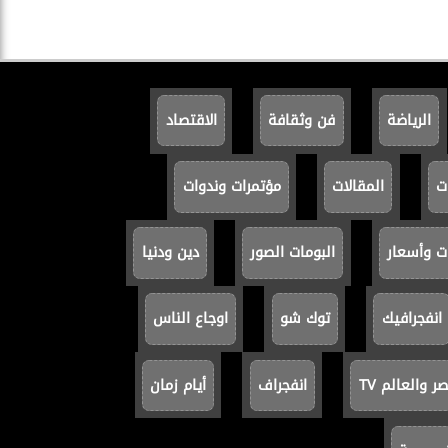
الرياضة
فن وثقافة
الاقتصاد
ت
المقالات
مؤتمرات وندوات
ت وأسعار
البومات الصور
دين ودنيا
انفجرافيك
توك شو
اوجاع الناس
 والعالم TV
انفجراف
أيام زمان