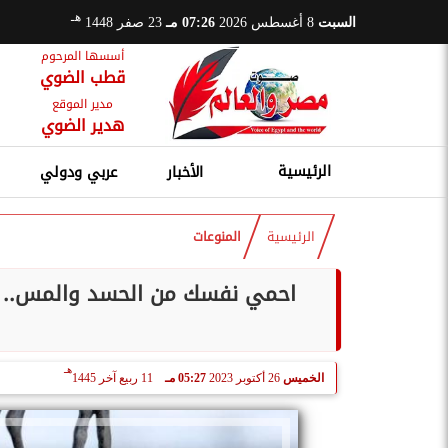
هـ
السبت
8 أغسطس 2026
07:26 مـ
23 صفر 1448
أسسها المرحوم
قطب الضوي
مدير الموقع
هدير الضوي
الرئيسية
الأخبار
عربي ودولي
الرئيسية
المنوعات
احمي نفسك من الحسد والمس.. الر
هـ
الخميس
26 أكتوبر 2023
05:27 مـ
11 ربيع آخر 1445