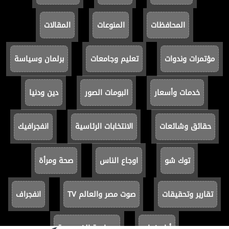
المحافظات
المنوعات
المقالات
مؤتمرات وندوات
تعليم وجامعات
برلمان وسياسة
خدمات وأسعار
البومات الصور
دين ودنيا
حقائق وشائعات
الانتخابات الرئاسية
انفجرافيك
توك شو
اوجاع الناس
صحة ومرأة
تقارير وتحقيقات
صوت مصر والعالم TV
انفجراف
أيام زمان
سياسة الخصوصية