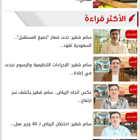
الأكثر قراءة
الاقتصاد
سامر شقير: تحت شعار ”نصيغ المستقبل”..
السعودية تقود...
الأخبار
سامر شقير: الإجراءات التنظيمية والرسوم نجحت
في إعادة...
الأخبار
عكس اتجاه الرياض.. سامر شقير يكشف سر
ارتفاع...
الاقتصاد
سامر شقير: احتضان الرياض لـ 40 وزير عمل...