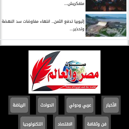
متفكريش...
إثيوبيا تدفع الثمن.. انتهاء مفاوضات سد النهضة
وتحذير...
الأخبار
عربي ودولي
الحوادث
الرياضة
فن وثقافة
الاقتصاد
التكنولوجيا