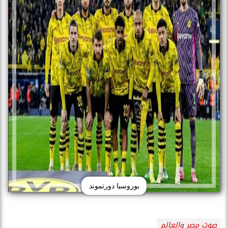
بوروسيا دورتموند
صوت مصر والعالم