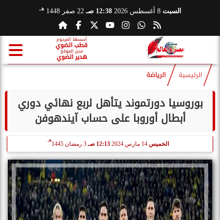
هـ
السبت
8 أغسطس 2026
12:38 صـ
22 صفر 1448
أسسها المرحوم
قطب الضوي
مدير الموقع
هدير الضوي
الرئيسية
الرياضة
بوروسيا دورتموند يتأهل لربع نهائي دوري
أبطال أوروبا على حساب آيندهوفن
هـ
الخميس
14 مارس 2024
12:13 صـ
3 رمضان 1445