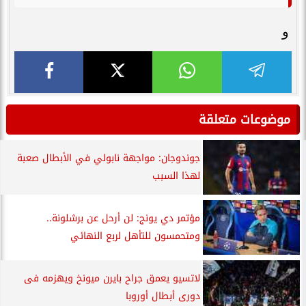
و
موضوعات متعلقة
جوندوجان: مواجهة نابولي في الأبطال صعبة
لهذا السبب
مؤتمر دي يونج: لن أرحل عن برشلونة..
ومتحمسون للتأهل لربع النهائي
لاتسيو يعمق جراح بايرن ميونخ ويهزمه فى
دورى أبطال أوروبا