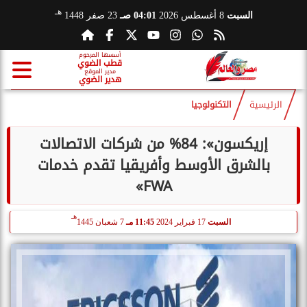
هـ
السبت
8 أغسطس 2026
04:01 صـ
23 صفر 1448
أسسها المرحوم
قطب الضوي
مدير الموقع
هدير الضوي
الرئيسية
التكنولوجيا
إريكسون»: 84% من شركات الاتصالات
بالشرق الأوسط وأفريقيا تقدم خدمات
FWA»
هـ
السبت
17 فبراير 2024
11:45 مـ
7 شعبان 1445