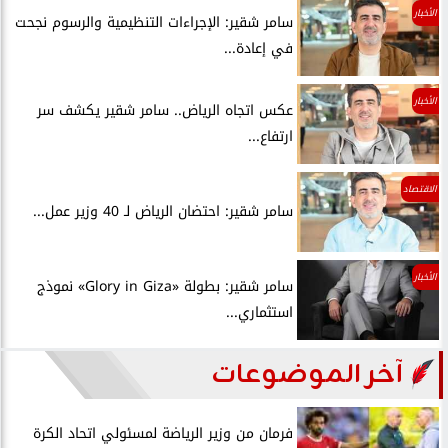
الأخبار
سامر شقير: الإجراءات التنظيمية والرسوم نجحت
في إعادة...
الأخبار
عكس اتجاه الرياض.. سامر شقير يكشف سر
ارتفاع...
الاقتصاد
سامر شقير: احتضان الرياض لـ 40 وزير عمل...
الأخبار
سامر شقير: بطولة «Glory in Giza» نموذج
استثماري...
آخر الموضوعات
فرمان من وزير الرياضة لمسئولي اتحاد الكرة