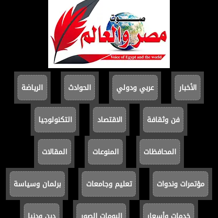
الأخبار
عربي ودولي
الحوادث
الرياضة
فن وثقافة
الاقتصاد
التكنولوجيا
المحافظات
المنوعات
المقالات
مؤتمرات وندوات
تعليم وجامعات
برلمان وسياسة
خدمات وأسعار
البومات الصور
دين ودنيا