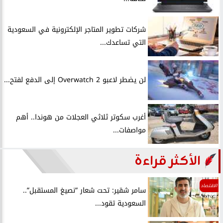
شركات تطوير المتاجر الإلكترونية في السعودية
التي تساعدك...
لن يضطر لاعبو Overwatch 2 إلى الدفع لفتح...
أغرب سكوتر ثلاثي العجلات من هوندا.. أهم
مواصفات...
الأكثر قراءة
الاقتصاد
سامر شقير: تحت شعار ”نصيغ المستقبل”..
السعودية تقود...