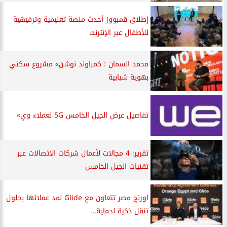
إطلاق قمبووز أحدث منصة تعليمية وترفيهية
للأطفال عبر الإنترنت
محمد السمان : كمباوند نوشن» مشروع سكني
بهوية شبابية
تفاصيل عرض الجيل الخامس 5G لعملاء وي»
تقرير: 4 مجالات لأعمال شركات الاتصالات عبر
تقنيات الجيل الخامس
اورنچ مصر تتعاون مع Glide لمد عملائها بحلول
تنقل ذكية لحماية...