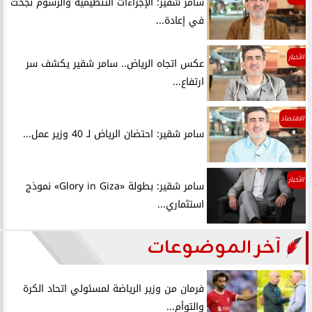
سامر شقير: الإجراءات التنظيمية والرسوم نجحت
في إعادة...
الأخبار
عكس اتجاه الرياض.. سامر شقير يكشف سر
ارتفاع...
الاقتصاد
سامر شقير: احتضان الرياض لـ 40 وزير عمل...
الأخبار
سامر شقير: بطولة «Glory in Giza» نموذج
استثماري...
آخر الموضوعات
فرمان من وزير الرياضة لمسئولي اتحاد الكرة
والتوأم...