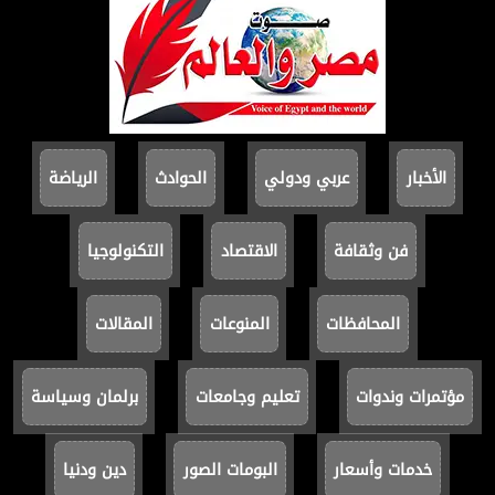
الأخبار
عربي ودولي
الحوادث
الرياضة
فن وثقافة
الاقتصاد
التكنولوجيا
المحافظات
المنوعات
المقالات
مؤتمرات وندوات
تعليم وجامعات
برلمان وسياسة
خدمات وأسعار
البومات الصور
دين ودنيا