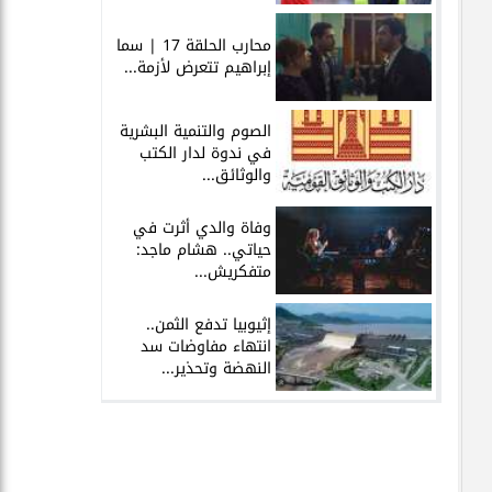
محارب الحلقة 17 | سما
إبراهيم تتعرض لأزمة...
الصوم والتنمية البشرية
في ندوة لدار الكتب
والوثائق...
وفاة والدي أثرت في
حياتي.. هشام ماجد:
متفكريش...
إثيوبيا تدفع الثمن..
انتهاء مفاوضات سد
النهضة وتحذير...