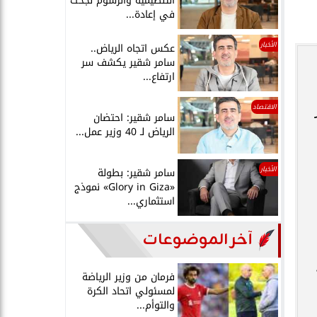
التنظيمية والرسوم نجحت
في إعادة...
الأخبار
عكس اتجاه الرياض..
سامر شقير يكشف سر
ارتفاع...
ر
الاقتصاد
سامر شقير: احتضان
الرياض لـ 40 وزير عمل...
الأخبار
سامر شقير: بطولة
«Glory in Giza» نموذج
استثماري...
آخر الموضوعات
فرمان من وزير الرياضة
لمسئولي اتحاد الكرة
والتوأم...