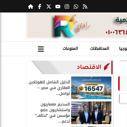
وجيا
المحافظات
المنوعات
الاقتصاد
الدليل الشامل للهوتلاين
العقاري في مصر –
تواصل...
السديم معماريون
واستشاريون عضو
مؤسس في ”تحالف”
لدعم...