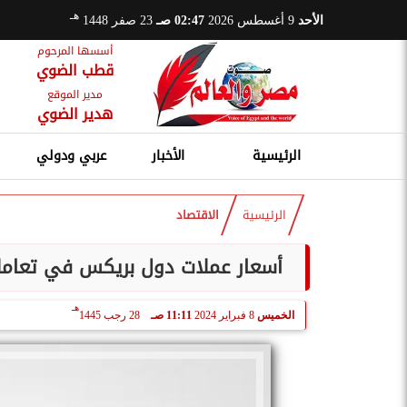
هـ
الأحد
9 أغسطس 2026
02:47 صـ
23 صفر 1448
أسسها المرحوم
قطب الضوي
مدير الموقع
هدير الضوي
الرئيسية
الأخبار
عربي ودولي
الرئيسية
الاقتصاد
أسعار عملات دول بريكس في تعاملات اليوم الخميس 8 فبر
هـ
الخميس
8 فبراير 2024
11:11 صـ
28 رجب 1445