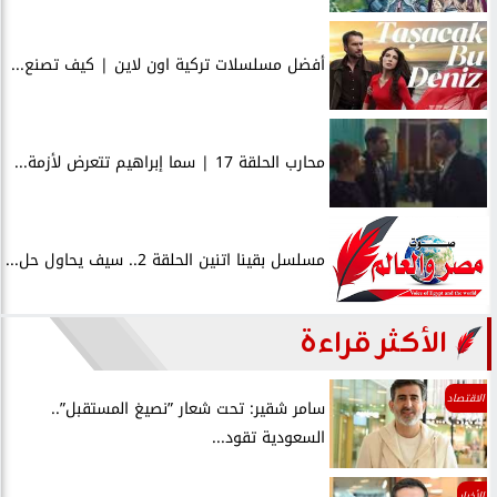
أفضل مسلسلات تركية اون لاين | كيف تصنع...
محارب الحلقة 17 | سما إبراهيم تتعرض لأزمة...
مسلسل بقينا اتنين الحلقة 2.. سيف يحاول حل...
الأكثر قراءة
الاقتصاد
سامر شقير: تحت شعار ”نصيغ المستقبل”..
السعودية تقود...
الأخبار