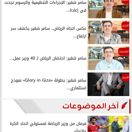
سامر شقير: الإجراءات التنظيمية والرسوم نجحت
في إعادة...
الأخبار
عكس اتجاه الرياض.. سامر شقير يكشف سر
ارتفاع...
الاقتصاد
سامر شقير: احتضان الرياض لـ 40 وزير عمل...
الأخبار
سامر شقير: بطولة «Glory in Giza» نموذج
استثماري...
آخر الموضوعات
فرمان من وزير الرياضة لمسئولي اتحاد الكرة
والتوأم...