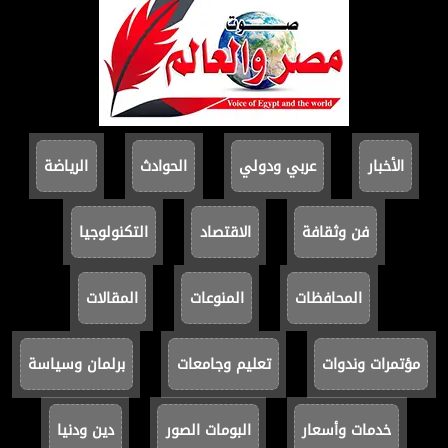
الأخبار
عربي ودولي
الحوادث
الرياضة
فن وثقافة
الاقتصاد
التكنولوجيا
المحافظات
المنوعات
المقالات
مؤتمرات وندوات
تعليم وجامعات
برلمان وسياسة
خدمات وأسعار
البومات الصور
دين ودنيا