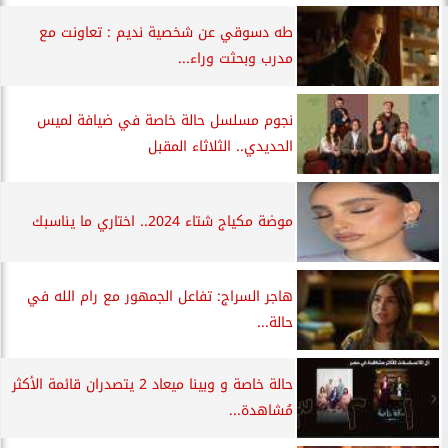
طه دسوقي عن شخصية نديم : تعاونت مع
مدرب وبحثت وراء...
نجوم مسلسل حالة خاصة في ضيافة لميس
الحديدي.. الثلاثاء المقبل
موضة مكياج شتاء 2024.. اختاري ما يناسبك
هاجر السراج: تفاعل الجمهور مع رام الله في
حالة...
حالة خاصة و وبينا ميعاد 2 يتصدران قائمة الأكثر
مُشاهدة...