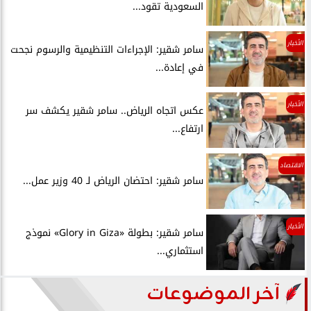
السعودية تقود...
الأخبار
سامر شقير: الإجراءات التنظيمية والرسوم نجحت
في إعادة...
الأخبار
عكس اتجاه الرياض.. سامر شقير يكشف سر
ارتفاع...
الاقتصاد
سامر شقير: احتضان الرياض لـ 40 وزير عمل...
الأخبار
سامر شقير: بطولة «Glory in Giza» نموذج
استثماري...
آخر الموضوعات