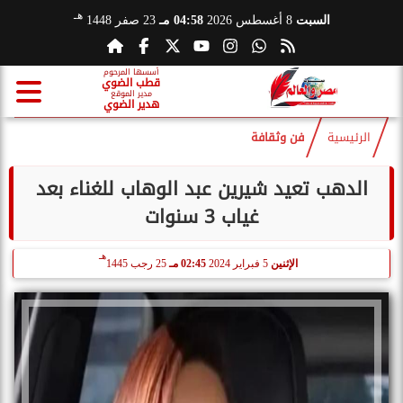
هـ
السبت
8 أغسطس 2026
04:58 مـ
23 صفر 1448
أسسها المرحوم
قطب الضوي
مدير الموقع
هدير الضوي
الرئيسية
فن وثقافة
الدهب تعيد شيرين عبد الوهاب للغناء بعد
غياب 3 سنوات
هـ
الإثنين
5 فبراير 2024
02:45 مـ
25 رجب 1445