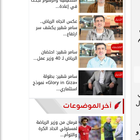
التنظيمية والرسوم نجحت
في إعادة...
الأخبار
عكس اتجاه الرياض..
سامر شقير يكشف سر
ارتفاع...
الاقتصاد
سامر شقير: احتضان
الرياض لـ 40 وزير عمل...
الأخبار
سامر شقير: بطولة
«Glory in Giza» نموذج
استثماري...
ل
آخر الموضوعات
فرمان من وزير الرياضة
لمسئولي اتحاد الكرة
و
والتوأم...