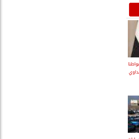
 الكشف على 341 مواطنا
بداوي