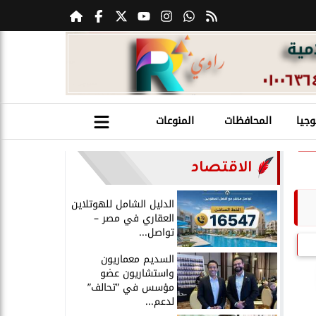
وجيا
المحافظات
المنوعات
الاقتصاد
الدليل الشامل للهوتلاين
العقاري في مصر –
تواصل...
السديم معماريون
واستشاريون عضو
مؤسس في ”تحالف”
لدعم...