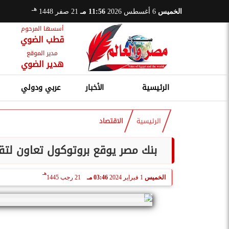
هـ
الخميس
6 أغسطس 2026
11:56 مـ
21 صفر 1448
أسسها المرحوم
قطب الضوي
مدير الموقع
هدير الضوي
الرئيسية
الأخبار
عربي ودولي
الرئيسية
الاقتصاد
بنك مصر يوقع بروتوكول تعاون لتق
هـ
الخميس
1 فبراير 2024
03:46 مـ
21 رجب 1445