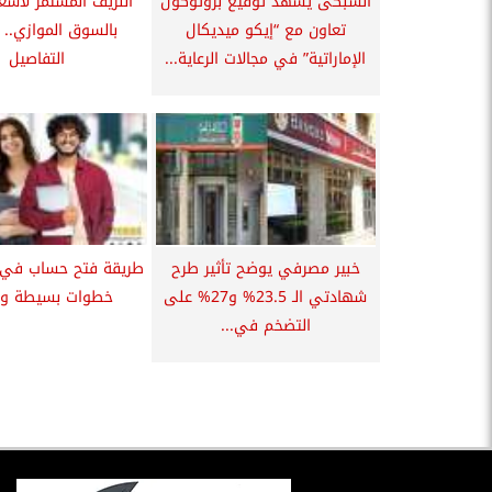
السبكى يشهد توقيع بروتوكول
النزيف المستمر لأسعار
تعاون مع “إيكو ميديكال
بالسوق الموازي..
الإماراتية” في مجالات الرعاية...
التفاصيل
خبير مصرفي يوضح تأثير طرح
طريقة فتح حساب في ب
شهادتي الـ 23.5% و27% على
خطوات بسيطة و
التضخم في...