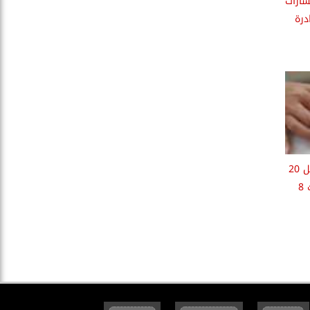
سارات
درة
رئيس بنك مصر: كنا بنستقبل 20
مليون دولار يوميا أصبحت 8