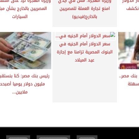
 الدولار
وزيرة الهجرة: مش في ايدي
وزيرة الهجرة ترد على استف
 نكشف
امنع تجارة العملة للمصريين
المصريين بالخارج بشأن مبا
بالخارج(فيديو)
السيارات
سعر الدولار أمام الجنيه في
البنوك المصرية تزامنا مع إجازة
عيد الميلاد
نك مصر..
سهلة
ملايين...