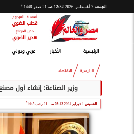
هـ
الجمعة
7 أغسطس 2026
12:32 صـ
21 صفر 1448
أسسها المرحوم
قطب الضوي
مدير الموقع
هدير الضوي
الرئيسية
الأخبار
عربي ودولي
الرئيسية
الاقتصاد
وزير الصناعة: إنشاء أول مصنع
هـ
الخميس
1 فبراير 2024
03:42 مـ
21 رجب 1445