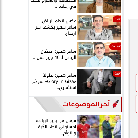
التنظيمية والرسوم نجحت
في إعادة...
الأخبار
عكس اتجاه الرياض..
سامر شقير يكشف سر
ارتفاع...
الاقتصاد
سامر شقير: احتضان
الرياض لـ 40 وزير عمل...
الأخبار
سامر شقير: بطولة
«Glory in Giza» نموذج
استثماري...
آخر الموضوعات
فرمان من وزير الرياضة
لمسئولي اتحاد الكرة
والتوأم...