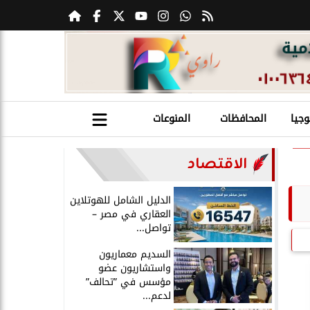
وجيا
المحافظات
المنوعات
الاقتصاد
الدليل الشامل للهوتلاين
العقاري في مصر –
تواصل...
السديم معماريون
واستشاريون عضو
مؤسس في ”تحالف”
لدعم...