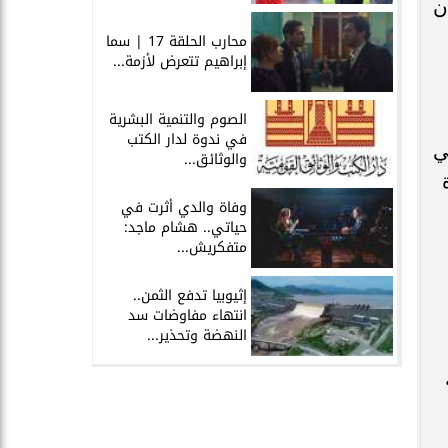
ن
محارب الحلقة 17 | سما
إبراهيم تتعرض لأزمة...
الصوم والتنمية البشرية
في ندوة لدار الكتب
ي
والوثائق...
وفاة والدي أثرت في
حياتي.. هشام ماجد:
متفكريش...
إثيوبيا تدفع الثمن..
انتهاء مفاوضات سد
النهضة وتحذير...