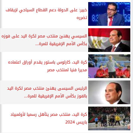
خبير: على الدولة دعم القطاع السياحي لإيقاف
تضرره
السيسي يهنئ منتخب مصر لكرة اليد على فوزه
بكأس الأمم الإفريقية للمرة...
كرة اليد، كارلوس باستور يقدم أوراق اعتماده
مديرا فنيا لمنتخب مصر
الرئيس السيسى يهنئ منتخب مصر لكرة اليد
بالفوز بكأس الأمم الإفريقية للمرة...
كرة اليد، منتخب مصر يتأهل رسميا لأولمبياد
باريس 2024