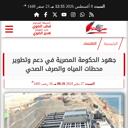
هـ
السبت
8 أغسطس 2026
12:55 مـ
23 صفر 1448
أسسها المرحوم
قطب الضوي
مدير الموقع
هدير الضوي
الرئيسية
الاقتصاد
جهود الحكومة المصرية في دعم وتطوير
محطات المياه والصرف الصحي
هـ
السبت
27 يناير 2024
08:26 مـ
16 رجب 1445