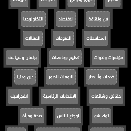
فن وثقافة
الاقتصاد
التكنولوجيا
المحافظات
المنوعات
المقالات
مؤتمرات وندوات
تعليم وجامعات
برلمان وسياسة
خدمات وأسعار
البومات الصور
دين ودنيا
حقائق وشائعات
الانتخابات الرئاسية
انفجرافيك
توك شو
اوجاع الناس
صحة ومرأة