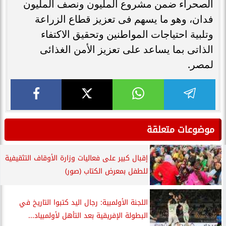
الصحراء ضمن مشروع المليون ونصف المليون
فدان، وهو ما يسهم فى تعزيز قطاع الزراعة
وتلبية احتياجات المواطنين وتحقيق الاكتفاء
الذاتى بما يساعد على تعزيز الأمن الغذائى
لمصر.
موضوعات متعلقة
إقبال كبير على فعاليات وزارة الأوقاف التثقيفية
للطفل بمعرض الكتاب (صور)
اللجنة الأولمبية: رجال اليد كتبوا التاريخ في
البطولة الإفريقية بعد التأهل لأولمبياد...