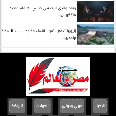
وفاة والدي أثرت في حياتي.. هشام ماجد:
متفكريش...
إثيوبيا تدفع الثمن.. انتهاء مفاوضات سد النهضة
وتحذير...
الأخبار
عربي ودولي
الحوادث
الرياضة