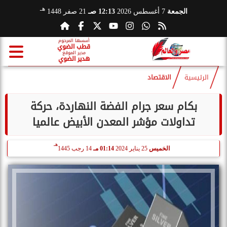
هـ
الجمعة
7 أغسطس 2026
12:13 صـ
21 صفر 1448
أسسها المرحوم
قطب الضوي
مدير الموقع
هدير الضوي
الرئيسية
الاقتصاد
بكام سعر جرام الفضة النهاردة، حركة
تداولات مؤشر المعدن الأبيض ‏عالميا
هـ
الخميس
25 يناير 2024
01:14 مـ
14 رجب 1445