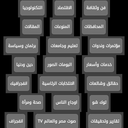
فن وثقافة
الاقتصاد
التكنولوجيا
المحافظات
المنوعات
المقالات
مؤتمرات وندوات
تعليم وجامعات
برلمان وسياسة
خدمات وأسعار
البومات الصور
دين ودنيا
حقائق وشائعات
الانتخابات الرئاسية
انفجرافيك
توك شو
اوجاع الناس
صحة ومرأة
تقارير وتحقيقات
صوت مصر والعالم TV
انفجراف