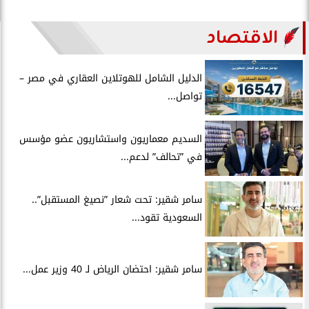
الاقتصاد
الدليل الشامل للهوتلاين العقاري في مصر –
تواصل...
السديم معماريون واستشاريون عضو مؤسس
في ”تحالف” لدعم...
سامر شقير: تحت شعار ”نصيغ المستقبل”..
السعودية تقود...
سامر شقير: احتضان الرياض لـ 40 وزير عمل...