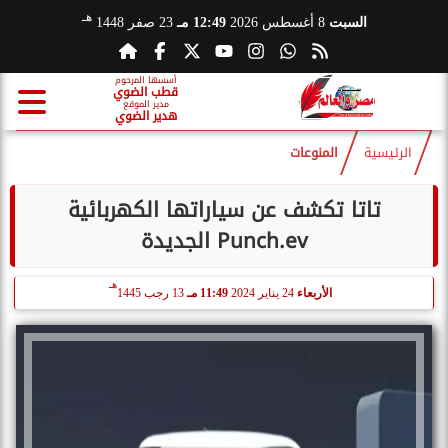
هـ
السبت
8 أغسطس 2026
12:49 مـ
23 صفر 1448
أسسها المرحوم
قطب الضوي
مدير الموقع
هدير الضوي
الرئيسية
المنوعات
تاتا تكشف عن سياراتها الكهربائية
Punch.ev الجديدة
هـ
الأربعاء
24 يناير 2024
11:49 مـ
13 رجب 1445