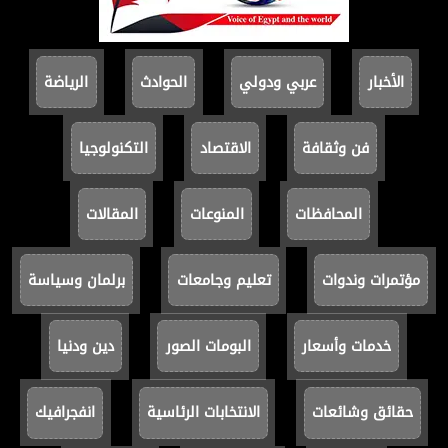
الأخبار
عربي ودولي
الحوادث
الرياضة
فن وثقافة
الاقتصاد
التكنولوجيا
المحافظات
المنوعات
المقالات
مؤتمرات وندوات
تعليم وجامعات
برلمان وسياسة
خدمات وأسعار
البومات الصور
دين ودنيا
حقائق وشائعات
الانتخابات الرئاسية
انفجرافيك