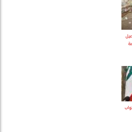
صيل
ة
واب