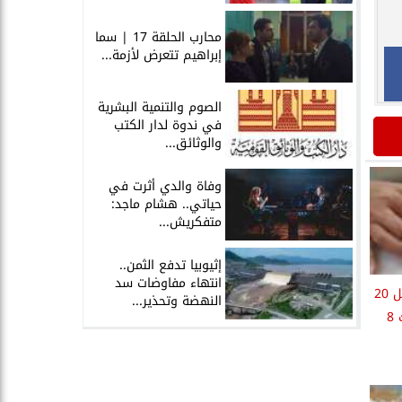
محارب الحلقة 17 | سما
إبراهيم تتعرض لأزمة...
الصوم والتنمية البشرية
في ندوة لدار الكتب
والوثائق...
وفاة والدي أثرت في
حياتي.. هشام ماجد:
متفكريش...
إثيوبيا تدفع الثمن..
انتهاء مفاوضات سد
رئيس بنك مصر: كنا بنستقبل 20
النهضة وتحذير...
مليون دولار يوميا أصبحت 8