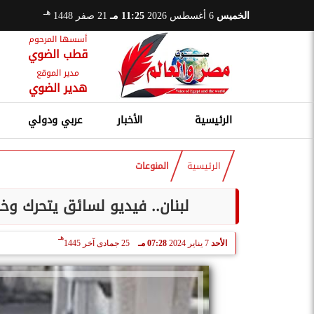
هـ
الخميس
6 أغسطس 2026
11:25 مـ
21 صفر 1448
أسسها المرحوم
قطب الضوي
مدير الموقع
هدير الضوي
الرئيسية
الأخبار
عربي ودولي
الرئيسية
المنوعات
لبنان.. فيديو لسائق يتحرك وخ
هـ
الأحد
7 يناير 2024
07:28 مـ
25 جمادى آخر 1445