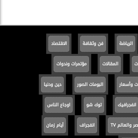
الرياضة
فن وثقافة
الاقتصاد
ت
المقالات
مؤتمرات وندوات
ت وأسعار
البومات الصور
دين ودنيا
انفجرافيك
توك شو
اوجاع الناس
 والعالم TV
انفجراف
أيام زمان