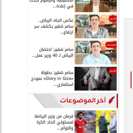
التنظيمية والرسوم نجحت
في إعادة...
الأخبار
عكس اتجاه الرياض..
سامر شقير يكشف سر
ارتفاع...
الاقتصاد
سامر شقير: احتضان
الرياض لـ 40 وزير عمل...
الأخبار
سامر شقير: بطولة
«Glory in Giza» نموذج
استثماري...
آخر الموضوعات
فرمان من وزير الرياضة
لمسئولي اتحاد الكرة
والتوأم...