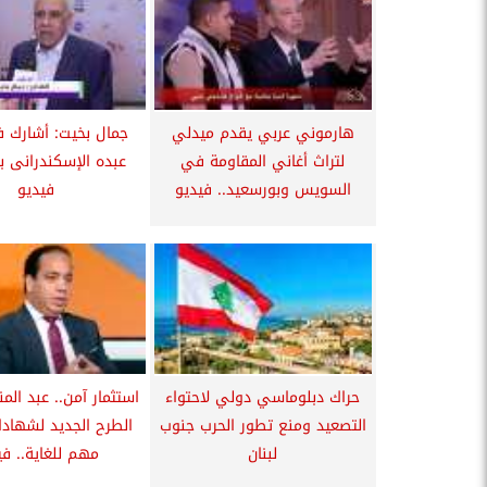
هارموني عربي يقدم ميدلي
جمال بخيت: أشارك 
لتراث أغاني المقاومة في
عبده الإسكندرانى بأ
السويس وبورسعيد.. فيديو
فيديو
حراك دبلوماسي دولي لاحتواء
استثمار آمن.. عبد الم
التصعيد ومنع تطور الحرب جنوب
الطرح الجديد لشهادات
لبنان
مهم للغاية.. في