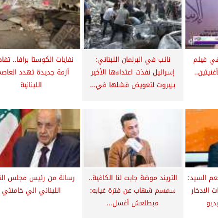
في فيلم
نائب في البرلمان اللبناني:
نفايات الكوستا برافا.. تفا
غنيتين..
إسرائيل نفذت اعتداءها الأخير
أزمة جديدة تهدد العاصم
ببيروت لتعويض فشلها في...
اللبنانية
نعم السيد:
التريند موضة جابت لنا الكافية..
رسالة من رئيس مجلس الن
 الادخار
سمسم شهاب عن فترة غيابه:
اللبناني الي خامنئي
ديو
مبطلعش أغسل...