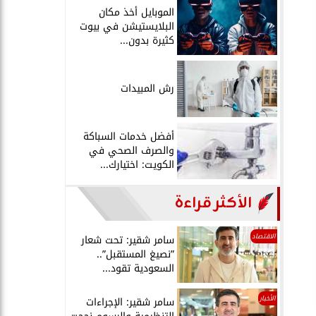
الموبايل أخذ مكان
البلايستيشن في بيوت
كثيرة بدون...
رش المبيدات
أفضل خدمات السباكة
والصرف الصحي في
الكويت: اختيارك...
الأكثر قراءة
الاقتصاد
سامر شقير: تحت شعار
”نصيغ المستقبل”..
السعودية تقود...
الأخبار
سامر شقير: الإجراءات