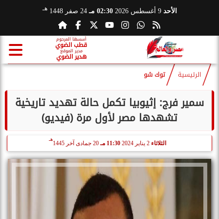
هـ
الأحد
9 أغسطس 2026
02:30 مـ
24 صفر 1448
أسسها المرحوم
قطب الضوي
مدير الموقع
هدير الضوي
الرئيسية
توك شو
سمير فرج: إثيوبيا تكمل حالة تهديد تاريخية
تشهدها مصر لأول مرة (فيديو)
هـ
الثلاثاء
2 يناير 2024
11:30 مـ
20 جمادى آخر 1445