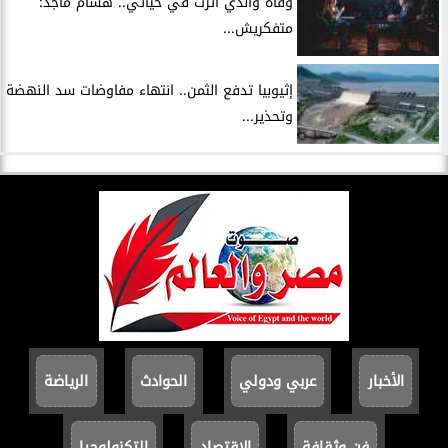
وفاة والدي أثرت في حياتي.. هشام ماجد:
متفكريش...
إثيوبيا تدفع الثمن.. انتهاء مفاوضات سد النهضة
وتحذير...
الأخبار
عربي ودولي
الحوادث
الرياضة
فن وثقافة
الاقتصاد
التكنولوجيا