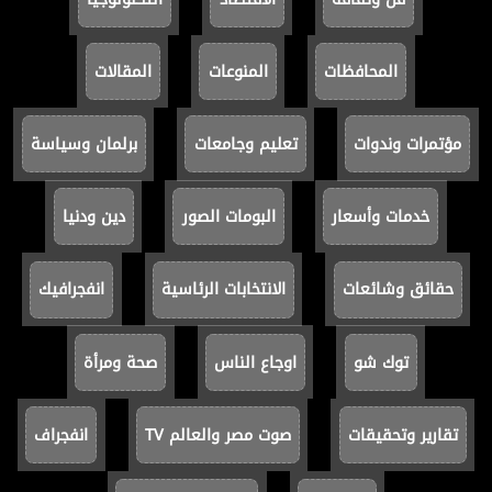
المحافظات
المنوعات
المقالات
مؤتمرات وندوات
تعليم وجامعات
برلمان وسياسة
خدمات وأسعار
البومات الصور
دين ودنيا
حقائق وشائعات
الانتخابات الرئاسية
انفجرافيك
توك شو
اوجاع الناس
صحة ومرأة
تقارير وتحقيقات
صوت مصر والعالم TV
انفجراف