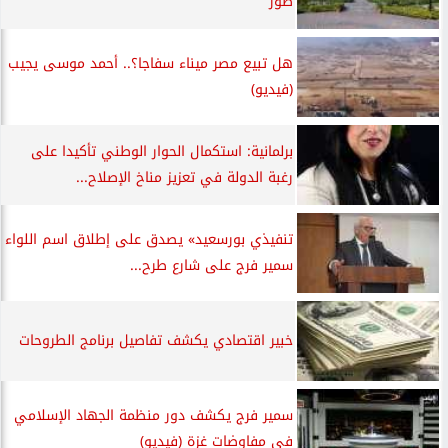
صور
هل تبيع مصر ميناء سفاجا؟.. أحمد موسى يجيب
(فيديو)
برلمانية: استكمال الحوار الوطني تأكيدا على
رغبة الدولة في تعزيز مناخ الإصلاح...
تنفيذي بورسعيد» يصدق على إطلاق اسم اللواء
سمير فرج على شارع طرح...
خبير اقتصادي يكشف تفاصيل برنامج الطروحات
سمير فرج يكشف دور منظمة الجهاد الإسلامي
في مفاوضات غزة (فيديو)