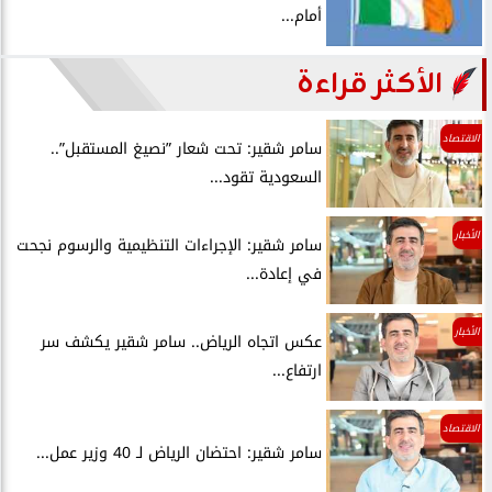
أمام...
الأكثر قراءة
الاقتصاد
سامر شقير: تحت شعار ”نصيغ المستقبل”..
السعودية تقود...
الأخبار
سامر شقير: الإجراءات التنظيمية والرسوم نجحت
في إعادة...
الأخبار
عكس اتجاه الرياض.. سامر شقير يكشف سر
ارتفاع...
الاقتصاد
سامر شقير: احتضان الرياض لـ 40 وزير عمل...