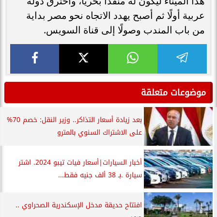
هذا الميناء ليكون له منفذًا بحريًا، واخترق دولة
عربية أولًا ثم أصبح يهدد الاتجاه نحو مصر بداية
من باب المندب وصولًا إلى قناة السويس.
موضوعات متعلقة
بعد زيادة أسعار التذاكر.. وزير النقل: خصم 70%
على الاشتراك السنوي بالمترو
أخبار السيارات|أسعار فيات تيبو 2024. اشتر
سيارة .بـ 38 ألف جنيه فقط...
افتتاح حديقة مدخل الإسكندرية الصحراوي ..