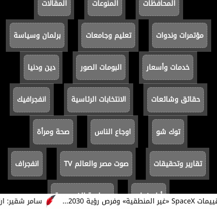
المحافظات
المنوعات
المقالات
مؤتمرات وندوات
تعليم وجامعات
برلمان وسياسة
خدمات وأسعار
البومات الصور
دين ودنيا
حقائق وشائعات
الانتخابات الرئاسية
انفجرافيك
توك شو
اوجاع الناس
صحة ومرأة
تقارير وتحقيقات
صوت مصر والعالم TV
انفجراف
أيام زمان
سياسة الخصوصية
سامر شقير: ارتفاع 