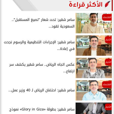
الأكثر قراءة
الاقتصاد
سامر شقير: تحت شعار ”نصيغ المستقبل”..
السعودية تقود...
الأخبار
سامر شقير: الإجراءات التنظيمية والرسوم نجحت
في إعادة...
الأخبار
عكس اتجاه الرياض.. سامر شقير يكشف سر
ارتفاع...
الاقتصاد
سامر شقير: احتضان الرياض لـ 40 وزير عمل...
الأخبار
سامر شقير: بطولة «Glory in Giza» نموذج