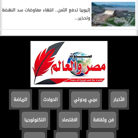
إثيوبيا تدفع الثمن.. انتهاء مفاوضات سد النهضة
وتحذير...
الأخبار
عربي ودولي
الحوادث
الرياضة
فن وثقافة
الاقتصاد
التكنولوجيا