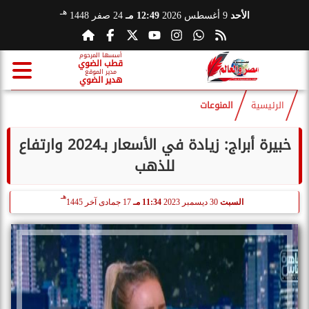
هـ
الأحد
9 أغسطس 2026
12:49 مـ
24 صفر 1448
أسسها المرحوم
قطب الضوي
مدير الموقع
هدير الضوي
الرئيسية
المنوعات
خبيرة أبراج: زيادة في الأسعار بـ2024 وارتفاع
للذهب
هـ
السبت
30 ديسمبر 2023
11:34 مـ
17 جمادى آخر 1445