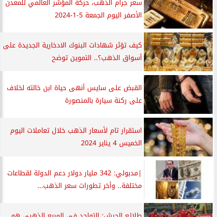
سعر جرام الذهب، حركة المؤشر العالمي للمعدن
الأصفر اليوم الجمعة 5-1-2024
كيف تؤثر شهادات البنوك الادخارية الجديدة على
أسواق الذهب؟.. التموين توضح
القبض على سايس أنهى حياة ابن خالته لخلاف
على ركنة سيارة بالمنصورة
استقرار تام لأسعار الذهب خلال تعاملات اليوم
الخميس 4 يناير 2024
|مدبولي: 342 مليار دولار دعم الدولة لقطاعات
مختلفة.. وأخر تطورات سعر الذهب...
طلائع الجيش: التواجد في المربع الذهبي هو