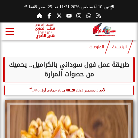
هـ
الإثنين
10 أغسطس 2026
11:21 صـ
25 صفر 1448
أسسها المرحوم
قطب الضوي
مدير الموقع
هدير الضوي
الرئيسية
المنوعات
طريقة عمل فول سوداني بالكراميل.. يحميك
من حصوات المرارة
هـ
الأحد
3 ديسمبر 2023
08:28 مـ
20 جمادى أول 1445