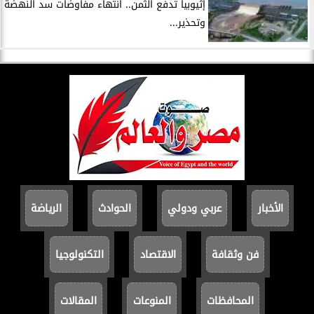
إثيوبيا تدفع الثمن.. انتهاء مفاوضات سد النهضة
وتحذير...
الأخبار
عربي ودولي
الحوادث
الرياضة
فن وثقافة
الاقتصاد
التكنولوجيا
المحافظات
المنوعات
المقالات