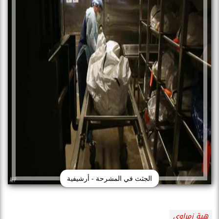
الجثث في المشرحة - أرشيفية
هبة زمراوي