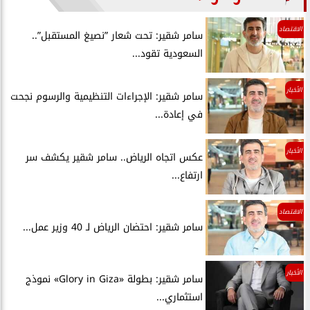
الاقتصاد
سامر شقير: تحت شعار ”نصيغ المستقبل”..
السعودية تقود...
الأخبار
سامر شقير: الإجراءات التنظيمية والرسوم نجحت
في إعادة...
الأخبار
عكس اتجاه الرياض.. سامر شقير يكشف سر
ارتفاع...
الاقتصاد
سامر شقير: احتضان الرياض لـ 40 وزير عمل...
الأخبار
سامر شقير: بطولة «Glory in Giza» نموذج
استثماري...