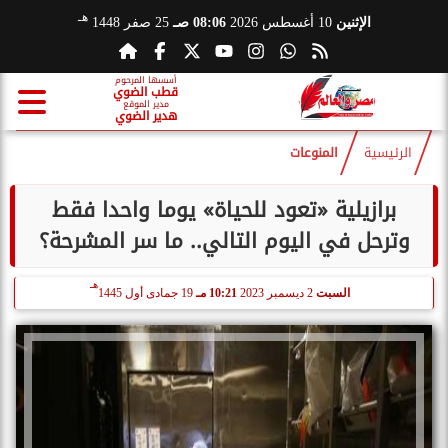
هـ
الإثنين
10 أغسطس 2026
08:06 صـ
25 صفر 1448
أسسها المرحوم
قطب الضوي
مدير الموقع
هدير الضوي
الرئيسية
المنوعات
برازيلية «تعود للحياة» يوما واحدا فقط
وترحل في اليوم التالي.. ما سر المشرحة؟
هـ
السبت
2 ديسمبر 2023
10:21 مـ
19 جمادى أول 1445