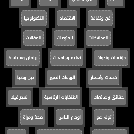
فن وثقافة
الاقتصاد
التكنولوجيا
المحافظات
المنوعات
المقالات
مؤتمرات وندوات
تعليم وجامعات
برلمان وسياسة
خدمات وأسعار
البومات الصور
دين ودنيا
حقائق وشائعات
الانتخابات الرئاسية
انفجرافيك
توك شو
اوجاع الناس
صحة ومرأة