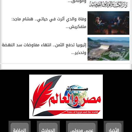
والوثائق...
وفاة والدي أثرت في حياتي.. هشام ماجد:
متفكريش...
إثيوبيا تدفع الثمن.. انتهاء مفاوضات سد النهضة
وتحذير...
الأخبار
عربي ودولي
الحوادث
الرياضة