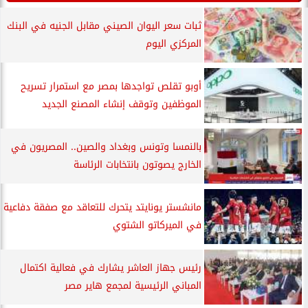
ثبات سعر اليوان الصيني مقابل الجنيه في البنك
المركزي اليوم
أوبو تقلص تواجدها بمصر مع استمرار تسريح
الموظفين وتوقف إنشاء المصنع الجديد
بالنمسا وتونس وبغداد والصين.. المصريون في
الخارج يصوتون بانتخابات الرئاسة
مانشستر يونايتد يتحرك للتعاقد مع صفقة دفاعية
في الميركاتو الشتوي
رئيس جهاز العاشر يشارك في فعالية اكتمال
المباني الرئيسية لمجمع هاير مصر