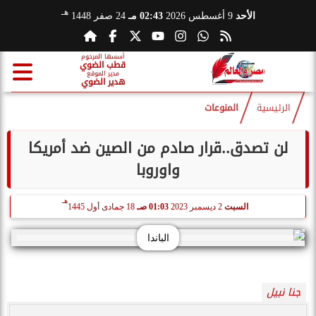
هـ
الأحد
9 أغسطس 2026
02:43 مـ
24 صفر 1448
أسسها المرحوم
قطب الضوي
مدير الموقع
هدير الضوي
الرئيسية
المنوعات
لن تصدق..قرار صادم من الصين ضد أمريكا
واوروبا
هـ
السبت
2 ديسمبر 2023
01:03 صـ
18 جمادى أول 1445
الباندا
جنا نبيل