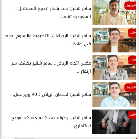
الاقتصاد
سامر شقير: تحت شعار ”نصيغ المستقبل”..
السعودية تقود...
الأخبار
سامر شقير: الإجراءات التنظيمية والرسوم نجحت
في إعادة...
الأخبار
عكس اتجاه الرياض.. سامر شقير يكشف سر
ارتفاع...
الاقتصاد
سامر شقير: احتضان الرياض لـ 40 وزير عمل...
الأخبار
سامر شقير: بطولة «Glory in Giza» نموذج
استثماري...