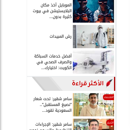
الموبايل أخذ مكان
البلايستيشن في بيوت
كثيرة بدون...
رش المبيدات
أفضل خدمات السباكة
والصرف الصحي في
الكويت: اختيارك...
الأكثر قراءة
الاقتصاد
سامر شقير: تحت شعار
”نصيغ المستقبل”..
السعودية تقود...
الأخبار
سامر شقير: الإجراءات