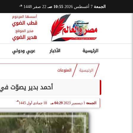
هـ
الجمعة
7 أغسطس 2026
10:55 صـ
22 صفر 1448
أسسها المرحوم
قطب الضوي
مدير الموقع
هدير الضوي
الرئيسية
الأخبار
عربي ودولي
الرئيسية
المنوعات
أحمد بدير يصوّت في ا
هـ
الجمعة
1 ديسمبر 2023
04:29 مـ
18 جمادى أول 1445