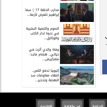
محارب الحلقة 17 | سما
إبراهيم تتعرض لأزمة...
الصوم والتنمية البشرية
في ندوة لدار الكتب
لنمسا 33000، وفي
والوثائق...
وفاة والدي أثرت في
حياتي.. هشام ماجد:
متفكريش...
إثيوبيا تدفع الثمن..
انتهاء مفاوضات سد
النهضة وتحذير...
الرياضة
فن وثقافة
الاقتصاد