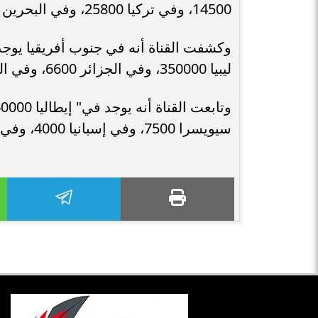
14500، وفي تركيا 25800، وفي البحرين 21000".
ليبيا 350000، وفي الجزائر 6600، وفي المغرب 3000، وفي فرنسا يوجد 365000".
سيويسرا 7500، وفي إسبانيا 4000، وفي الدنمارك 2000، وفي هولندا 45000، وفي بلجيكا 5000".