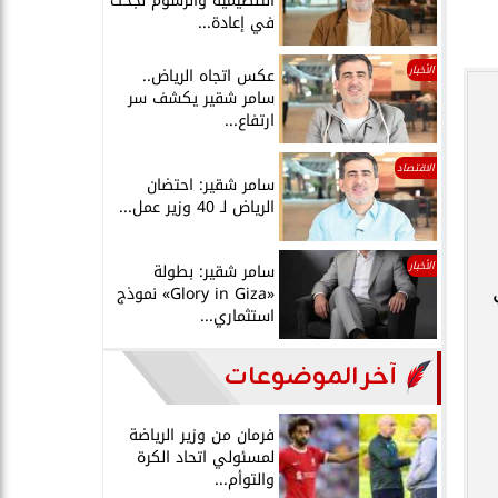
التنظيمية والرسوم نجحت
في إعادة...
الأخبار
عكس اتجاه الرياض..
سامر شقير يكشف سر
ارتفاع...
الاقتصاد
سامر شقير: احتضان
الرياض لـ 40 وزير عمل...
الأخبار
سامر شقير: بطولة
6000، وفي
«Glory in Giza» نموذج
استثماري...
آخر الموضوعات
فرمان من وزير الرياضة
لمسئولي اتحاد الكرة
والتوأم...